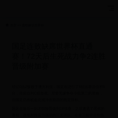
首页
>>
鹿晗解说世界杯
国足连败缺席世界杯直通
赛！72天后生死战力争2连胜
晋级附加赛
经过0比2惨败于澳大利亚，国足在进行了8轮比赛后仅积6
分，目前位列C组垫底。尽管无缘争夺小组第二的资格，
但国足仍有机会完成冲击前四的既定目标。
国足在最后一刻才惊险晋级到18强赛，之后遭遇了恶劣的
赛程，连续对阵实力强劲的三支球队。在前三轮中分别负