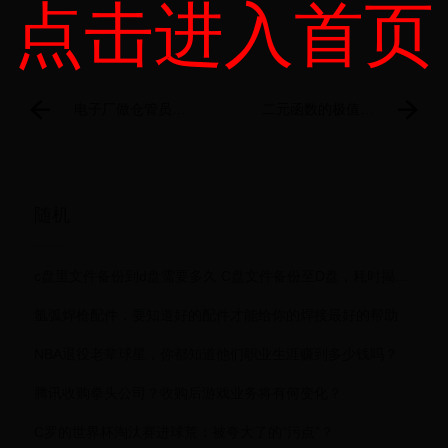
点击进入首页
电子厂做仓管员怎
二元函数的极值
么样?累不累？
（简明微积分）
随机
c盘里文件备份到d盘需要多久 C盘文件备份至D盘，耗时揭秘！
氩弧焊枪配件，要知道好的配件才能给你的焊接最好的帮助
NBA退役老辈球星，你都知道他们职业生涯赚到多少钱吗？
腾讯收购拳头公司？收购后游戏业务将有何变化？
C罗的世界杯淘汰赛进球荒：被夸大了的“污点”？