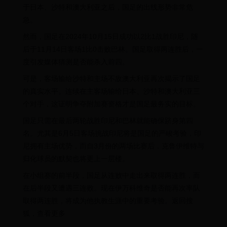
于日本、沙特和澳大利亚之后，国足的出线形势非常危
急。
然而，国足在2024年10月15日成功以2比1战胜印尼，随
后于11月14日客场1比0击败巴林。国足取得两连胜后，一
度引发媒体猜测是否能杀入前四。
可是，客场输给沙特和主场不敌澳大利亚再次揭示了国足
的真实水平。连续在主客场输给日本、沙特和澳大利亚三
个对手，这证明争夺附加赛资格才是国足最务实的目标。
国足只需在最后两轮战胜印尼和巴林就能确保跻身第四
名。尤其是6月5日客场挑战印尼将是国足的严峻考验，印
尼拥有主场优势，而自3月份的两场比赛后，克鲁伊维特与
归化球员的默契也将更上一层楼。
在小组赛的前半段，国足从连败中走出来取得两连胜，而
在后半段又遭遇三连败。现在伊万科维奇是否能再次率队
取得两连胜，将成为他执教生涯中的重要考验。返回搜
狐，查看更多