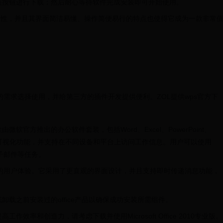
装按钮进行下载；然后耐心等待软件完成安装即可开始使用。
高效性，并且其界面简洁易懂、操作简便易行的特点也使得它成为一款非常
需求选择使用，并给第三方的插件开发提供便利。ZOL提供wps官方下
2010是一款由微软官方推出的办公软件套装，包括Word、Excel、PowerPoint、
和可视化功能，并支持在不同设备和平台上访问工作信息。用户可以使用
电子邮件等任务。
和更好的用户体验。它采用了更直观的界面设计，并且支持即时传递消息功能，
载之前安装过的office产品以确保成功安装所需组件。
率和创造力，请考虑下载并使用Microsoft Office 2010专业版。