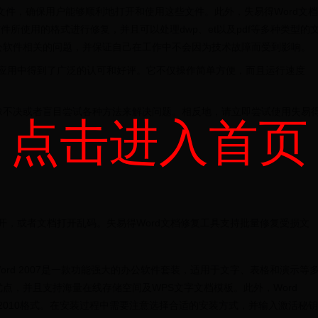
式的文件，确保用户能够顺利地打开和使用这些文件。此外，失易得Word文档
公软件所使用的格式进行修复，并且可以处理dwp、et以及pdf等多种类型的
公软件相关的问题，并保证自己在工作中不会因为技术故障而受到影响。
际应用中得到了广泛的认可和好评。它不仅操作简单方便，而且运行速度
豫不决或者盲目尝试各种方法来解决问题。相反地，请立即尝试使用失易
点击进入首页
开，或者文档打开乱码。失易得Word文档修复工具支持批量修复受损文
soft Office Word 2007是一款功能强大的办公软件套装，适用于文字、表格和演示等
点，并且支持海量在线存储空间及WPS文字文档模板。此外，Word
97-2010格式。在安装过程中需要注意选择合适的安装方式，并输入激活秘钥