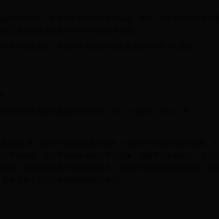
后双击运行安装程序，在接下来的界面中选择Next。然后，在安装类型选项中
行自定义设置后再次点击Next即可完成整个过程。
件，适用于各种操作系统，并提供了丰富的功能来满足用户日常办公需求。
6
Office同样是免费开源支持windows，linux，macos x (x11)、和
计矢量动画工具，适用于浪漫型风格的创作。它提供了丰富的功能和效果，可
过使用该软件，用户可以轻松地将文字与图像、视频等元素相结合，并进
和导出，并且具备高度可定制化的特点，在满足不同需求的同时保证了高
，在创意表达方面具有很高的价值与潜力。