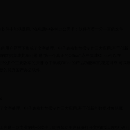
件，在这款软件中能满足用户在电脑中各种办公需求；软件有着十分丰富的文件
ce在一套标准的用户界面下集成了文字处理、电子表格和简报制作三大应用;基于创新
数据集成共享问题,是"第一个真正的Office".永中集成Office可以在
运行.历经多个主要版本的演进,永中集成Office的产品功能丰富,稳定可靠,可高
新的优秀国产办公软件.
4
集成了文字处理、电子表格和简报制作三大应用;基于创新的数据对象储藏
d文档修复工具是一款专业的办公软件，能够帮助用户解决打开文档时出现的乱码问