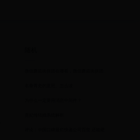
随机
微信蘑菇街拼团在哪看，微信蘑菇街拼团规则
名垂青史的意思、怎么读
为什么一定要用消息中间件？
熹妃传结婚系统解析
个
评论：中国口碑最烂快递公司百世 还能硬撑多久？