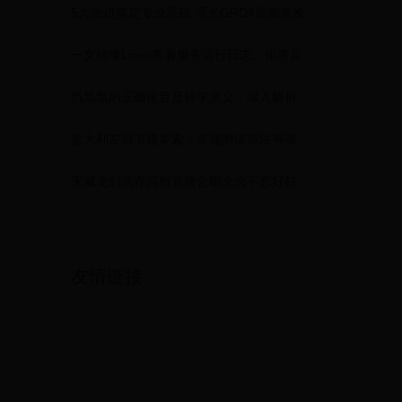
5大改进奠定专业基础 理光GRD4评测首发
值
一文搞懂Linux查看服务运行日志、排查异常问题
氕氘氚的正确读音及科学意义：深入解析三种氢同位素的特性与应用
意大利左后卫格罗索：灵魂附体说法夸张
宋威龙刘浩存同框直播合唱念念不忘好好听啊 (2025)– Download APP to Enjoy Now!
友情链接