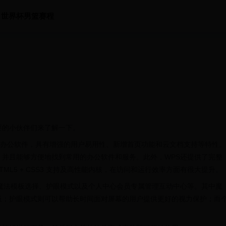
世界杯男篮赛程
要的小伙伴们来了解一下。
S Office是一款办公软件，具有增强的用户易用性、新增首页功能和云文档支持等特性。
并且能够方便地找到常用的办公软件和服务。此外，WPS还提供了完整
TML5 + CSS3 支持及高性能内核，在访问和运行效率方面有很大提升。
魔法模板选择、护眼模式以及个人中心会员专属管理互动中心等。其中魔
板；护眼模式则可以帮助长时间面对屏幕的用户提供更好的视力保护；而