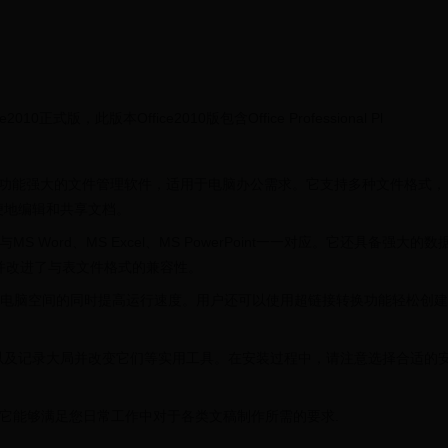
10正式版，此版本Office2010版包含Office Professional Pl
ce 2013是一款功能强大的文件管理软件，适用于电脑办公需求。它支持多种文件格式，
便地编辑和共享文档。
Word、MS Excel、MS PowerPoint一一对应。它还具备强大的数
并改进了与表文件格式的兼容性。
快，在节省电脑空间的同时提高运行速度。用户还可以使用超链接转换功能轻松创建
。
以及记录大局并改变它们等实用工具。在安装过程中，请注意选择合适的
件程序, 它能够满足您日常工作中对于各类文稿制作所需的要求.