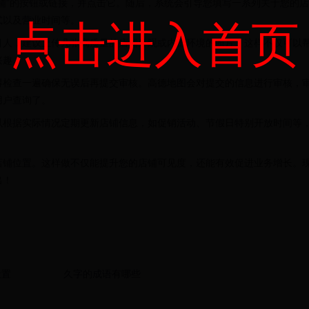
铺”的按钮或链接，并点击它。随后，系统会引导您填写一系列关于您的店
式以及营业时间等。
点击进入首页
引人，建议上传几张高质量的店铺外观或内部环境的照片。这样不仅可以
兴趣。
得检查一遍确保无误后再提交审核。高德地图会对提交的信息进行审核，
用户查询了。
以根据实际情况定期更新店铺信息，如促销活动、节假日特别开放时间等
店铺位置。这样做不仅能提升您的店铺可见度，还能有效促进业务增长。
出！
设置
久字的成语有哪些