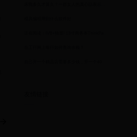
床戰多久才算久？一群女人的真心話表示「標準時間」應該要是⋯⋯
模具编程用到什么软件好
帮
正在阅读：IVB+独显! 13寸商务本ThinkPad E330评测IVB+独显! 13寸商务本ThinkPad E330评测
审
在工行网上银行如何查询余额？
，
自己开一个精品店需要多少钱，开一个40平方米精品店需要投资多少钱
现
友情链接