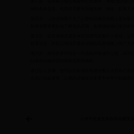
第三步：添加新店铺在商家中心页面中，寻找“添加新店
铺的基本信息，包括但不限于店铺名称、地址、联系方
第四步：上传店铺图片为了让您的店铺在地图上更加吸
助潜在顾客更好地了解您的店铺，也能增加他们来访的
第五步：提交审核完成所有信息填写及图片上传后，记
核通过后，您的店铺信息就会出现在高德地图上供广大
第六步：持续更新与优化一旦您的店铺成功上线，就可
以保持店铺信息的新鲜度和准确性。
通过以上步骤，您可以轻松地在高德地图上设置自己的
在就行动起来吧，让您的店铺在众多竞争对手中脱颖而
小米手机麦克风权限在哪里