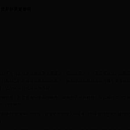
世界杯男篮赛程
置对于任何企业来说都是至关重要的。高德地图作为中国最受欢迎的地图
主们将自己的店铺位置添加到地图上，从而提高品牌知名度并吸引更多的
置，让您的商业信息更加显眼。
店铺信息，您需要有一个高德账号。如果您还没有账号，可以前往高德官
图应用或网站。
栏中的“商家中心”选项。这将引导您进入一个专门用于管理您的店铺信息
息。