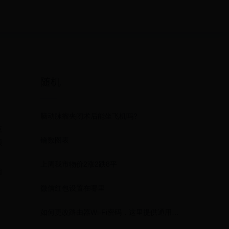
随机
脑动脉瘤夹闭术后能坐飞机吗?
应
镝数图表
顾
上周我市物价2涨2跌8平
网
微信红包设置在哪里
如何更改路由器Wi-Fi密码，这里提供通用步骤