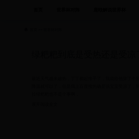
首页
世界杯对阵
鹿晗解说世界杯
首页
>>
世界杯对阵
绿粑粑到底是受热还是受凉
最近天气越来越热，丁丁都起痱子了，我就给他穿了个
降温就可以了，但是我上百度搜的确是说宝宝受凉了，
拉绿粑粑也不是个事啊，
展开阅读全文