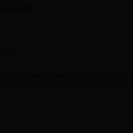
世界杯男篮赛程
了！
肚兜，可是他一直都拉绿粑粑，我妈说是宝宝太热了，没什么事情，开空
到底是怎么样，纠结死了啊？有宝妈知道吗，给我说个好办法，这丁丁一