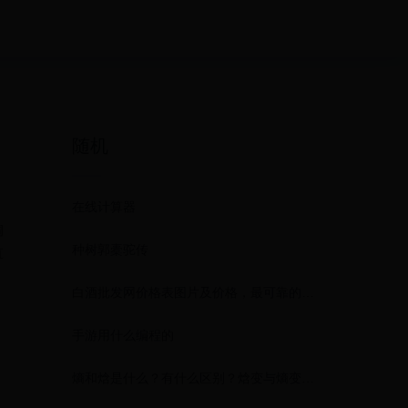
随机
在线计算器
调
种树郭橐驼传
直
白酒批发网价格表图片及价格，最可靠的白酒批发平台
手游用什么编程的
熵和焓是什么？有什么区别？焓变与熵变又是什么？怎么计算？