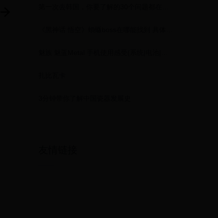
第一次去韩国，你要了解的30个问题都在这里！
《黑神话 悟空》蝜蝂boss在哪能找到 具体在哪里介绍
魅族 魅蓝Metal 手机使用感受(系统|电池|按钮|相机|功能)
扎比瓦卡
3分钟带你了解中国瓷器发展史
友情链接