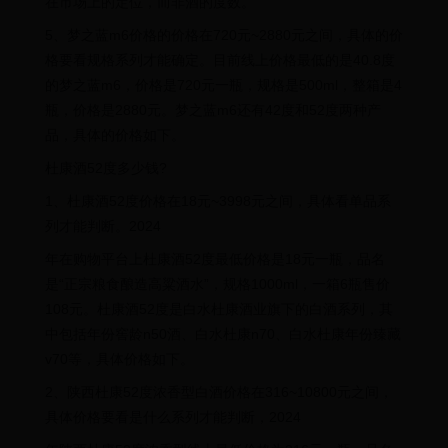
在市场上的定位，而非酒的度数。
5、梦之蓝m6价格的价格在720元~2880元之间，具体的价
格要看规格系列才能确定。目前线上价格最低的是40.8度
的梦之蓝m6，价格是720元一瓶，规格是500ml，整箱是4
瓶，价格是2880元。梦之蓝m6还有42度和52度两种产
品，具体的价格如下。
杜康酒52度多少钱?
1、杜康酒52度价格在18元~3998元之间，具体看单品系
列才能判断。2024
年在购物平台上杜康酒52度最低价格是18元一瓶，品名
是“正宗粮食酿造高粱酒水”，规格1000ml，一箱6瓶售价
108元。杜康酒52度是白水杜康酒业旗下的白酒系列，其
中包括年份窖龄n50酒、白水杜康n70、白水杜康年份臻藏
v70等，具体价格如下。
2、陕西杜康52度浓香型白酒价格在316~10800元之间，
具体价格要看是什么系列才能判断，2024