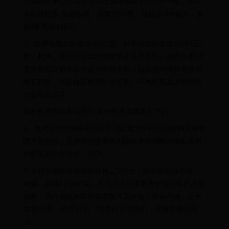
年陕西杜康52度浓香型线上最低价格为316元一瓶，品名
为白水杜康-窖龄陈藏，度数为52度，规格是500毫升，整
箱6瓶售价199元。
3、简易包装的价格为99元/瓶。精美包装的价格为199元/
瓶。此外，我们还应该考虑销售渠道的不同。陕西杜康52
度浓香型白酒不仅在各大电商平台，如京东商城和天猫商
城有销售，在实体店和景区也有售。不同销售渠道的价格
也会有所差异。
老村长酒价格表和图片,老村长酒是哪里生产的
1、老村长酒价格表在205元~352元之间白酒批发网价格表
图片及价格，具体价格得看系列规格才能判断白酒批发网
价格表图片及价格，2024
年老村长酒价格表最低价格是205元，品名是幸福小酒，
45度，规格125ml*30。作为黑龙江省老村长酒业生产系列
品牌，除白酒批发网价格表图片及价格了幸福小酒，还有
38度白酒、40度白酒、45度白酒等系列，具体价格表如
下。