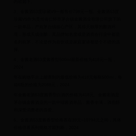
内容如下。
3、金酱酒53度珍藏V9一般售价798元一瓶。金酱酒53度
珍藏V9作为贵州省仁怀市茅台镇金酱酒业有限公司旗下的
一款单品，产自茅台镇核心产区，其得天独厚的酿酒环
境，形成天成佳酿，其品牌知名度或是酒质在行业中都是
名列前茅，不论是作为自饮或是家庭宴请都是个不错的选
择。
4、金酱老酒53度酱香型500ml最新价格为418元一瓶，
2024
年在购物平台上能查到的最低价格为418元每瓶500ml，每
箱6瓶的价格为2088元，2024
年金酱老酒53度酱香型白酒的价格为418元。金酱老酒是
茅台镇金酱酒业的一款中端酱酒单品，酱香丰满，酒质醇
和深受消费者的喜爱。
5、金酱酒53度酱香型价格表在39元~10794元之间，具体
价格得看系列规格才能判断，2024