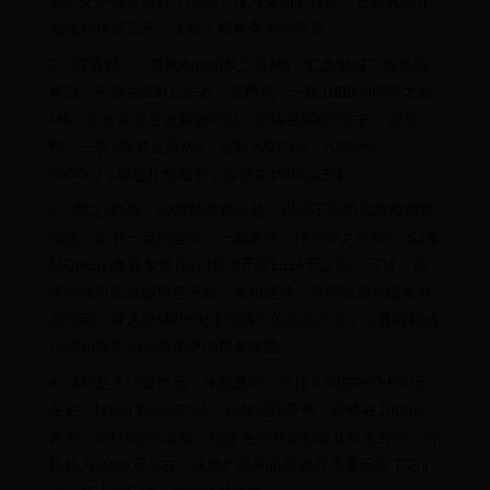
国文化中寓意吉祥，继承了洋河美酒的传统。它以其纯正
血统和精湛工艺，诠释了稀世美酒的品质。
2、普通档：一瓶500ml的梦之蓝M6，红盒装或白盒装都
可以，价格在300元左右。高档档：一瓶1000ml的梦之蓝
M6，黑盒装或金盒装都可以，价格在600元左右。豪华
档：一套3瓶梦之蓝M6，分别为500ml、1000ml、
2000ml，黑色礼盒包装，价格在1500元左右。
3、梦之蓝M6，52度的单瓶价格，根据不同的包装和销售
渠道，会有一定的差异。一般来说，洋河梦之蓝M6，52度
550mL的单瓶装价格在1008元至1318元之间。不过，最
终价格可能会因销售平台、促销活动、库存情况等因素有
所波动。梦之蓝M6作为洋河酒厂的高端产品，以其独特的
口感和精美的包装深受消费者喜爱。
4、M3是入门级产品，外观透明，价格大约在500-600元
左右；M6则为中端产品，瓶身呈现蓝色，价格在1000元
左右；而M9定位高端，铂金色的外观彰显其尊贵身份，价
格约为2000元左右。这些产品的价格差异主要反映了它们