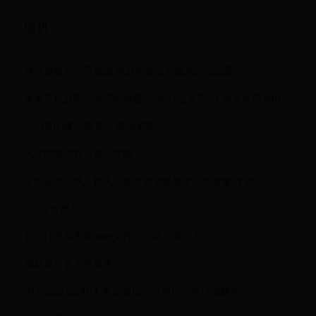
游平台中的创新者
与行业标杆
随机
林保怡黎姿分手原因 性取向都没有搞清怎么恋爱
苹果手机自带的铃声都有哪些?叫什么名字? ( 苹果专用来电铃声叫啥 )
你们真的懂力劈 附上数据测试
人体内脏位置分布示意图
不想花大价钱人挤人，春节旅游哪里才是高质量“平替”？
812是什麼意思
如何打开和查看dmp文件的详细步骤与方法
最新鱼竿参考价格表
STM32之USART-串口通信（含串口实验详细解析）