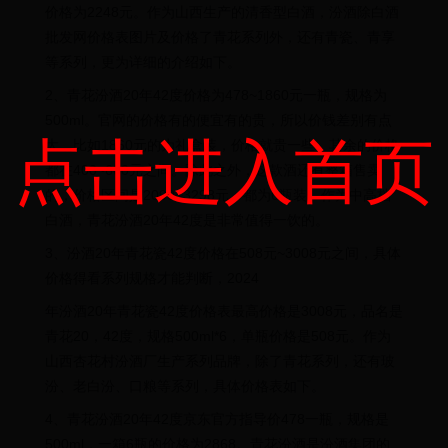
价格为2248元。作为山西生产的清香型白酒，汾酒除白酒
批发网价格表图片及价格了青花系列外，还有青瓷、青享
等系列，更为详细的介绍如下。
2、青花汾酒20年42度价格为478~1860元一瓶，规格为
500ml。官网的价格有的便宜有的贵，所以价钱差别有点
点击进入首页
大，比如1860元的为礼盒装，价格就贵一些，其余的价格
都在400~600元之间。除此之外，这款酒还有整箱售卖
的，价格区间是2090~3298元，都为6瓶装。作为中高档
白酒，青花汾酒20年42度是非常值得一饮的。
3、汾酒20年青花瓷42度价格在508元~3008元之间，具体
价格得看系列规格才能判断，2024
年汾酒20年青花瓷42度价格表最高价格是3008元，品名是
青花20，42度，规格500ml*6，单瓶价格是508元。作为
山西杏花村汾酒厂生产系列品牌，除了青花系列，还有玻
汾、老白汾、口粮等系列，具体价格表如下。
4、青花汾酒20年42度京东官方指导价478一瓶，规格是
500ml，一箱6瓶的价格为2868。青花汾酒是汾酒集团的