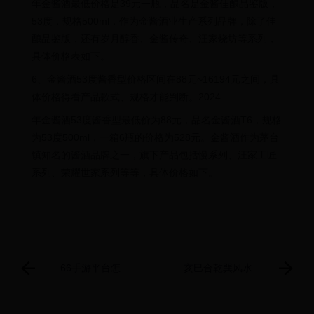
年金酱酒最低价格是39元一瓶，品名是金酱佳酿品鉴版，
53度，规格500ml，作为金酱酒业生产系列品牌，除了佳
酿品鉴版，还有岁月醇香、金酱传奇、汪家烧坊等系列，
具体价格表如下。
6、金酱酒53度酱香型价格区间在88元~16194元之间，具
体价格得看产品款式、规格才能判断。2024
年金酱酒53度酱香型最低价为88元，品名金酱酒T6，规格
为53度500ml，一箱6瓶的价格为528元。金酱酒作为茅台
镇知名的酱酒品牌之一，旗下产品包括慢系列、汪家工匠
系列、荣耀世家系列等等，具体价格如下。
66手游平台怎么
亥巳合乾巽风水，
样，深度评测，66
探秘乾巽出水口方
手游平台怎么样？
位
揭秘国内Top10手