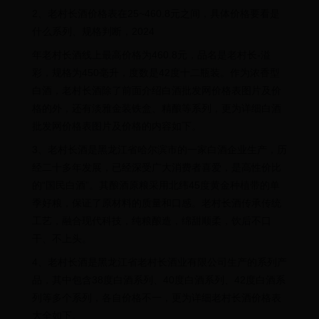
2、老村长酒价格表在25~460.8元之间，具体价格要看是
什么系列、规格判断，2024
年老村长酒线上最高价格为460.8元，品名是老村长-溢
彩，规格为450毫升，度数是42度十二瓶装。作为浓香型
白酒，老村长酒除了前面介绍白酒批发网价格表图片及价
格的外，还有淡雅金装铁盒、精酿等系列，更为详细白酒
批发网价格表图片及价格的内容如下。
3、老村长酒是黑龙江省哈尔滨市的一家白酒企业生产，历
经二十多年发展，已经深受广大消费者喜爱，是高性价比
的“国民白酒”。其酿酒原粮采用北纬45度黄金种植带的单
季好粮，保证了原材料的质量和口感。老村长酒传承传统
工艺，融合现代科技，纯粮酿造，绵甜顺柔，饮后不口
干、不上头。
4、老村长酒是黑龙江省老村长酒业有限公司生产的系列产
品，其中包含38度白酒系列、40度白酒系列、42度白酒系
列等多个系列，各自价格不一，更为详细老村长酒价格表
大全如下。