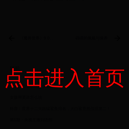
《魔兽世界》9.0肉
砗磲的佩戴与保养
弹随从怎么获得
9.0肉弹随从获得方
法分享
随机
点击进入首页
桃金娘市场价格多少钱一斤？
女孩用英语怎么说
科普︱世界十二大凶猛鲨鱼排名，大白鲨竟然仅排第二！
第5期：央视主播刘语熙