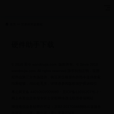
首页
>>
世界杯男篮赛程
硬件助手下载
© 2010 至今 wandoujia.com. 版权所有。© Since 2010
wandoujia.com. All rights reserved.除非特别注明，应用
程序由第三方市场提供，豌豆荚仅根据你的指令提供搜索
结果链接，与出处无关，详情请参阅版权保护投诉指引
粤公网安备 44010602009980・京ICP备11035207号-2・
网上有害信息举报专区公安部网络违法犯罪举报网站
增值电信业务经营许可证：京B2-20170348网络出版服务
许可证：（署）网出证（京）字第274号