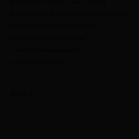
华为回归这一年：苹果狂跌、小米爆冷、荣耀失速
知名足球解说员邵圣懿：在大屏前看球才是世界杯熟悉的味道
深圳市时代伯乐创业投资管理有限公司怎么样？
买移动电源千万别看 移动电源成本揭秘
【2025必買】烘焙烤箱終極推薦清單
大便后还想大便是什么原因
友情链接