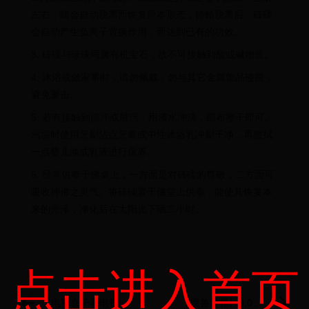
左右，蜡会自动脱离而恢复原本形态，待蜡脱离后，砗磲
会自动产生负离子置换作用，而达到已有的功效。
3. 砗磲与珍珠同属有机宝石，故不可接触到酸或碱物质。
4. 沐浴或做家事时，请勿佩戴，勿与其它金属饰品碰撞，
避免重击。
5. 若有接触到流汗或脏污，用清水冲洗，细布擦干即可。
污垢时使用牙刷沾点牙膏或中性沐浴乳冲刷干净，再擦拭
一点婴儿油或乳液进行保养。
6. 经常供奉于佛桌上，一方面是对砗磲的尊敬，二方面可
吸收神佛之灵气。将砗磲置于佛堂上供奉，能使其恢复本
来的光泽，净化后在太阳光下晒二小时。
点击进入首页
电视盒子看电视直
《魔兽世界》9.0肉