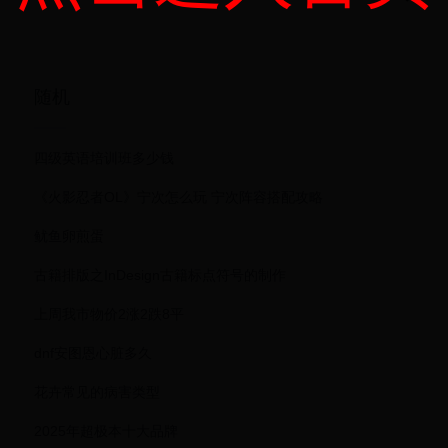
播用什么软件好?
弹随从怎么获得
2025电视盒子直播
9.0肉弹随从获得方
软件推荐
法分享
随机
四级英语培训班多少钱
《火影忍者OL》宁次怎么玩 宁次阵容搭配攻略
鱿鱼卵煎蛋
古籍排版之InDesign古籍标点符号的制作
上周我市物价2涨2跌8平
dnf安图恩心脏多久
花卉常见的病害类型
2025年超极本十大品牌