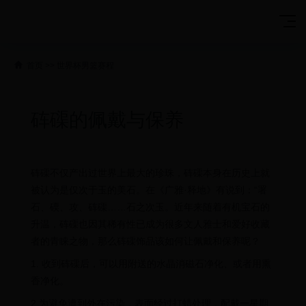
首页
>>
世界杯男篮赛程
砗磲的佩戴与保养
砗磲不仅产出过世界上最大的珍珠，砗磲本身在历史上就
被认为是仅次于玉的美石。在《广雅·释地》有说到：“署
石、碝、攻、砗磲……石之次玉。近年来随着有机宝石的
升温，砗磲也因其稀有性已成为很多文人雅士和爱好收藏
者的青睐之物，那么砗磲饰品该如何让佩戴和保养呢？
1. 收到砗磲后，可以用附送的水晶消磁石净化、或者用熏
香净化。
2.为避免遭到外在污染，表面经过打蜡处理，配戴一星期