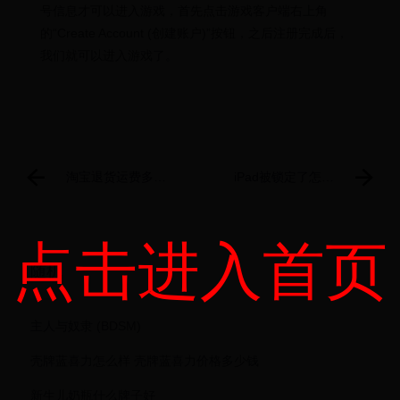
号信息才可以进入游戏，首先点击游戏客户端右上角
的“Create Account (创建账户)”按钮，之后注册完成后，
我们就可以进入游戏了。
淘宝退货运费多少
iPad被锁定了怎么
钱？淘宝退货需要
办
自己付邮费吗？
点击进入首页
随机
主人与奴隶 (BDSM)
壳牌蓝喜力怎么样 壳牌蓝喜力价格多少钱
新生儿奶瓶什么牌子好