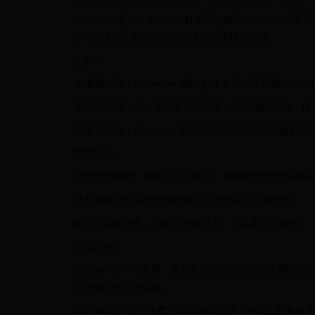
Biorender是一个专为生命科学研究者设计的在线绘
户可以通过简单的拖放功能快速创建科学插图。
优势：
·海量图标库：Biorender 拥有超过 4 万个高质
·智能化模板：平台提供多种机制图、模式图的模板，便
·无版权担忧：Biorender 提供的插图拥有合法的
适用场景：
·适用于机制图、细胞与分子图谱、疾病模型图等多种科
·支持直接导出高分辨率的图片，便于论文发表使用。
缺点：需要注册，注册后免费14天。可以某宝找账号。
2 SciDraw
SciDraw 是一个免费、高质量的科学实验相关的图
个分类的SVG矢量图。
SciDraw允许用户免费下载和编辑图像，网站上的素