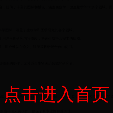
图平台，提供了丰富的图标和模板，涵盖免疫学、微生物学等30多个领域。用
量的生命科学图标，涵盖了生物学和医学研究的各个领域。
于用户根据研究内容修改，快速生成符合需求的插图。
版权授权，用户可以在论文、讲座等科研场合自由使用。
研插图的制作，尤其适合生物医药领域的研究者。
点击进入首页
形资源库。涵盖了细胞、果蝇、人类、小鼠、大鼠、鸟类、鱼类及实验耗材等
材大多由科研人员创作，确保了其专业性和准确性。