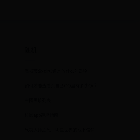
随机
瓷器节盒-你知道是放什么的器物
如何才能查看到自己QQ里有多少Q币
中國民族列表
具
松鼠app翻墙指南
气功大师之死：明星世界的地下信仰