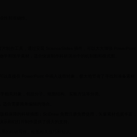
专业性和准确性。
常用的幻灯片制作工具，通过安装 ScienceSlides 插件，可以大大增强 PowerPoint
大量的生物学和医学素材，适合快速制作科研演示中的机制图和模式图。
。可以直接在 PowerPoint 中插入这些对象，极大地节省了寻找和准备素材
0 个生物医学相关对象，包括分子、细胞结构、实验方法等分类。
，适合需要简单编辑的场合。
质量版权保障的科研插图；SciDraw 免费注册免费使用，矢量素材也挺丰富；
，为科研演示和幻灯片制作提供了强大的支持。
有用的科研写作、绘图相关技巧和知识。