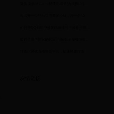
魅族 魅蓝Metal 手机使用感受(系统|电池|按钮|相机|功能)
自己开一个精品店需要多少钱，开一个40平方米精品店需要投资多少钱
如何在QQ邮箱中修改邮箱账号？操作步骤详解
狐狸是哪个国家的代表动物(兔子和狐狸暗指哪些国家)
打造沉浸式直播答题平台：快速搭建指南
友情链接
多