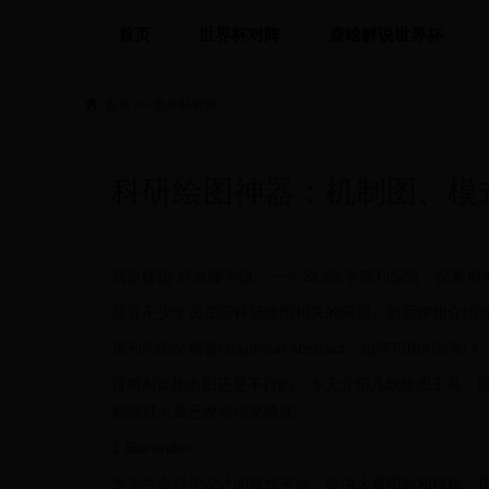
首页
世界杯对阵
鹿晗解说世界杯
首页
>>
世界杯对阵
科研绘图神器：机制图、模
我是娜姐 @迪娜学姐 ，一个SCI医学期刊编辑，探索用
最近不少学员在问科研绘图相关的问题。前面娜姐介绍过
顶刊的图文摘要Graphical Abstract，如何巧用AI绘制？
目前AI直接出图还是不行的。今天介绍几款绘图工具，
都经过大量已发表论文验证。
1 Biorender
专为生命科学设计的在线平台，提供大量图标和模板。