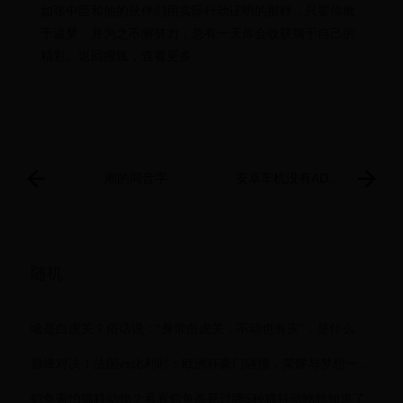
如张中臣和他的伙伴们用实际行动证明的那样，只要你敢
于追梦，并为之不懈努力，总有一天你会收获属于自己的
精彩。返回搜狐，查看更多
潮的同音字
安卓车机没有ADB
调试，任意安装第
三方软件教程
随机
啥是白虎关？俗话说：“身带白虎关，不动也有灾”，是什么意思？|木人|白虎|白虎关|罗成|薛仁贵
巅峰对决！法国vs比利时：欧洲杯豪门碰撞，荣耀与梦想一触即发
鳄鱼害怕猫科动物？看看鳄鱼杀死过哪5种猫科动物就知道了