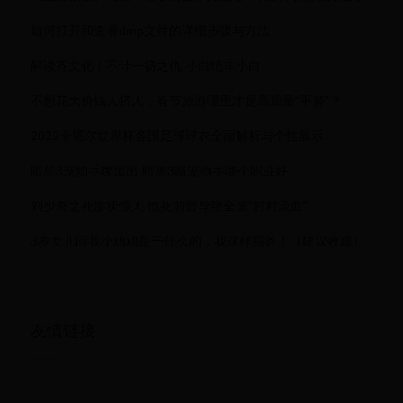
如何打开和查看dmp文件的详细步骤与方法
解读齐文化︱不计一箭之仇 小白绝非小白
不想花大价钱人挤人，春节旅游哪里才是高质量“平替”？
2022卡塔尔世界杯各国足球球衣全面解析与个性展示
暗黑3宠物手哪里出 暗黑3赌宠物手哪个职业好
刘少奇之死惨状惊人 他死前曾导致全国“村村流血”
3岁女儿问我小鸡鸡是干什么的，我这样回答！（建议收藏）
友情链接