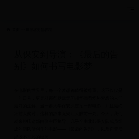
首页
>>
世界杯男篮赛程
从保安到导演：《最后的告
别》如何书写电影梦
在电影的世界里，每一个梦想都值得被尊重。这不仅仅是
一句口号，更是对那些默默无闻却怀揣着炽热梦想的人们
最好的注解。当一群大学保安决定拍一部电影，并且最终
狂揽大奖时，这样的故事无疑让人眼前一亮。今天，我们
就来聊聊这部由张中臣执导、几乎全由北影保安队成员组
成的团队所创作的电影——《最后的告别》，以及它背后
那段不平凡的经历。