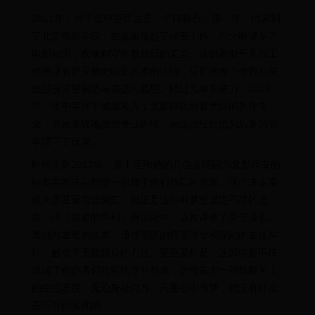
2011年，对于张中臣而言是一个转折点。那一年，他来到
了北京电影学院，在这里做起了保安工作。白天听课学习
电影知识，夜晚则守护着校园的安全。这份看似平凡的工
作并没有磨灭他对电影艺术的热情，反而激发了他内心深
处那份渴望创造与表达的愿望。经过几年的努力，2013
年，张中臣终于如愿考入了北影继续教育学院的剧作专
业，开始系统地接受专业训练。而这段经历也为后来的故
事埋下了伏笔。
时间来到2017年，张中臣和他的几位曾经同为北影保安的
好友共同决定拍摄一部属于他们自己的电影。这个决定看
似大胆甚至有些疯狂，但正是这种对梦想坚定不移的态
度，让《最后的告别》得以诞生。该片讲述了关于成长、
离别与重逢的故事，通过细腻的情感描绘和深刻的主题探
讨，触动了无数观众的心弦。更重要的是，这部电影不仅
展现了创作者们扎实的专业功底，更传递出一种积极向上
的生活态度：无论身处何方，只要心中有梦，就没有什么
是不可能实现的。