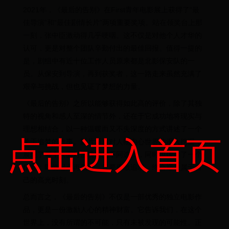
2021年，《最后的告别》在First青年电影展上获得了“最
佳导演”和“最佳剧情长片”两项重要奖项。站在领奖台上那
一刻，张中臣激动得几乎哽咽。这不仅是对他个人才华的
认可，更是对整个团队辛勤付出的最佳回报。值得一提的
是，剧组中有近十位工作人员原来都是北影保安队的一
员。从保安到导演，再到获奖者，这一路走来虽然充满了
艰辛与挑战，但也见证了梦想的力量。
《最后的告别》之所以能够获得如此高的评价，除了其独
特的视角和感人至深的情节外，还在于它成功地将现实与
理想相结合，以一种温暖而又不失深度的方式讲述了一个
点击进入首页
关于追梦的故事。影片通过对人物内心世界的深入挖掘，
展现了每个人面对困境时的不同选择，同时也传达了一个
信息：即使起点再低微，只要勇敢追求，终会迎来属于自
己的高光时刻。
总而言之，《最后的告别》不仅是一部优秀的独立电影作
品，更是一份激励人心的精神财富。它告诉我们，在这个
世界上，没有所谓的不可能，只有未被发现的可能性。正