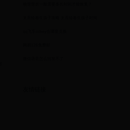
桡骨骨折一般需要多长时间才能恢复？
脆
太吾绘卷生孩子攻略 太吾绘卷生孩子时间机制详解
qq飞车cdkey在哪里兑换
网易126免费邮
微信语音怎么转发不了
都
友情链接
脆