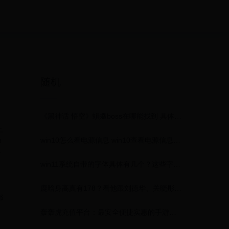
随机
《黑神话 悟空》蝜蝂boss在哪能找到 具体在哪里介绍
上
win10怎么看电源信息 win10查看电源信息方法【教程】
甲
有
win11系统自带的字体具体有几个？这些字体如何使用？
鹿晗身高真有178？看他跟刘德华、关晓彤等明星的合照就懂了
都
轰轰虎充值平台：最安全便捷实惠的手游充值平台