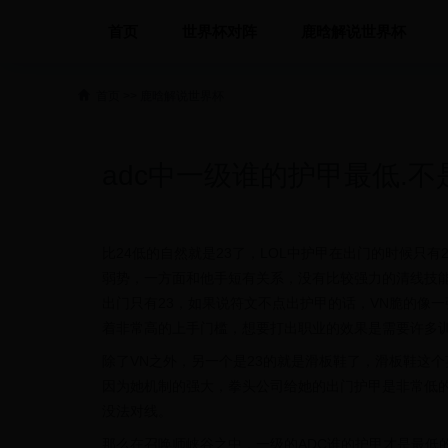
首页
世界杯对阵
鹿晗解说世界杯
首页
>>
鹿晗解说世界杯
adc中一级谁的护甲最低.
比24低的自然就是23了，LOL中护甲在出门的时候只
弱势，一方面和他手短有关系，没有比较强力的清线技
出门只有23，如果说符文不点出护甲的话，VN脆的像
着非常高的上手门槛，想要打出职业的效果是需要许多训
除了VN之外，另一个是23的就是滑板鞋了，滑板鞋这
因为她机制的强大，拳头公司给她的出门护甲是非常低的
没法对线。
那么在召唤师峡谷之中，一级的ADC谁的护甲才是最低