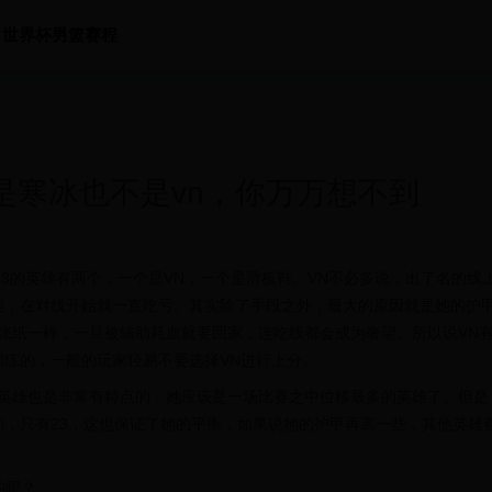
世界杯男篮赛程
不是寒冰也不是vn，你万万想不到
有23的英雄有两个，一个是VN，一个是滑板鞋。VN不必多说，出了名的线
能，在对线开始就一直吃亏。其实除了手段之外，最大的原因就是她的护
一张纸一样，一旦被辅助耗血就要回家，连吃线都会成为奢望。所以说VN
练的，一般的玩家轻易不要选择VN进行上分。
个英雄也是非常有特点的，她应该是一场比赛之中位移最多的英雄了。但是
，只有23，这也保证了她的平衡，如果说她的护甲再高一些，其他英雄
的呢？