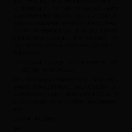
尔斯、马里奥·格策、香川真司和罗伯特·莱万多夫斯基，
他们带领球队获得了2011年和2012年的德甲冠军；这是自
上世纪90年代中期多特蒙德以来，除拜仁以外的任何一家
俱乐部首次连续获得冠军。多特蒙德在一场主场比赛中获
得了2011-2012赛季的联赛冠军。多特蒙德随后在2012年
的德国杯决赛中以5-2击败拜仁，获得了历史上的第一个双
冠王。决赛中莱万多夫斯基上演帽子戏法，这也是他们连
续第五次战胜对手。
2013年欧冠决赛上两队碰面。最后凭借罗本的绝杀，拜仁
2：1战胜多特，多特取得欧冠亚军。
随后，2015年多特两个主场比赛小负拜仁，直到2016年，
多特蒙德才重新在主场打赢拜仁。而在此后的比赛中，多
特在德国超级杯上击败拜仁，而后又在联赛中4球落败。两
队的交手代表德国足坛的最高水准较量，被称为德国国家
德比。
沙尔克04：鲁尔区德比
编辑