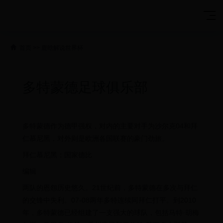
首页
>>
鹿晗解说世界杯
多特蒙德足球俱乐部
多特蒙德作为德甲强权，对内的主要对手为沙尔克04和拜
仁慕尼黑，对外则是欧洲各国联赛的豪门劲旅。
拜仁慕尼黑：国家德比
编辑
两队的恩怨历史悠久。21世纪前，多特蒙德在多次与拜仁
的交锋中失利。07-08两年多特连续同拜仁打平。到2010
年，多特蒙德已经组建了一支强大的球队，包括马特·胡梅