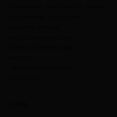
CSS overflow全解析：如何掌控元素溢出显示，提升网页布局技巧
微信蘑菇街拼团在哪看，微信蘑菇街拼团规则
京东快递APP怎么删除收货地址
饥荒金币怎么获得 饥荒金币有什么偶用
饥荒金币怎么获得 饥荒金币有什么偶用
枳焱全部小说
《巫师3》中的众多女角色,你最喜欢谁?
炫舞坐骑宠物有哪些
友情链接