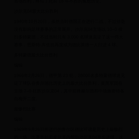
首场胜利，终结了此前 18 年不胜的尴尬历史。
沙尔克04最大比分胜利
1940年10月20日，虽然当时德国正在进行二战，不过丝毫
没有影响足球赛事的正常展开。沙尔克04主场以 10–0 横
扫多特蒙德，不过当时只有 3,000 名球迷见证了这一伟大
赛事，恩斯特-库佐拉再度成为德比英雄一人打进 4 球。
多特蒙德最大比分胜利
编辑
1966年2月26日，德甲第 23 轮，28000名多特蒙德球迷见
证了球队在鲁尔德比历史上的最大比分胜利，黄黑军团在
主场 7–0 狂胜沙尔克04，其中前锋赫尔德和中场施密特各
自梅开二度。
最惨烈比赛
编辑
1969年9月26日所进行的鲁尔区德比可谓是历史上最惨烈
的一场。比赛开始后皮尔克内帮助沙尔克04率先进球，这