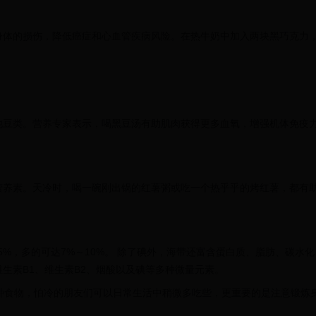
身体的损伤，降低癌症和心血管疾病风险。在热牛奶中加入两块黑巧克力
他豆类。营养专家表示，喝黑豆汤有助肌肉获得更多血氧，增强机体免疫
营养素。天冷时，喝一碗刚出锅的红薯粥或吃一个热乎乎的烤红薯，都有
%，多的可达7%～10%。 除了碘外，海带还富含蛋白质、脂肪、碳水化
生素B1、维生素B2、烟酸以及碘等多种微量元素。
种食物，怕冷的朋友们可以日常生活中稍微多吃些，更重要的是注意锻炼