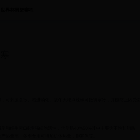
世界杯男篮赛程
抗寒
加，可刺激食欲、增进消化。故冬天吃点辣椒可抵御寒冷，并能防止因受
脂和维生素E能增强细胞活性，含脂肪40%50%其中主要为不饱和脂肪
物产热量高，冬季食用可增加机体热量，御寒保暖。