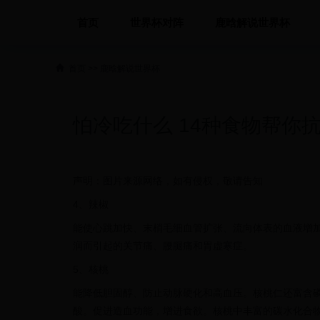
首页
世界杯对阵
鹿晗解说世界杯
首页
>>
鹿晗解说世界杯
怕冷吃什么 14种食物帮你
声明：图片来源网络，如有侵权，敬请告知
4、辣椒
能使心跳加快、末梢毛细血管扩张、流向体表的血液增
润而引起的关节痛、腰腿痛和胃虚寒症。
5、核桃
能降低胆固醇、防止动脉硬化和高血压。核桃仁还富含磷
酸。促进造血功能，增进食欲。核桃中丰富的碳水化合