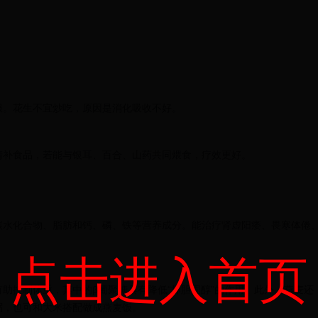
服。花生不宜炒吃，原因是消化吸收不好。
清补食品，若能与银耳、百合、山药共同煨食，疗效更好。
碳水化合物、脂肪和钙、磷、铁等营养成分。能治疗肾虚阳痿、畏寒体倦
点击进入首页
助控制体重，其中的β葡聚糖具有降低“坏胆固醇”的作用。此外，燕麦还
粥，也可和大米搭配做成燕麦饭。