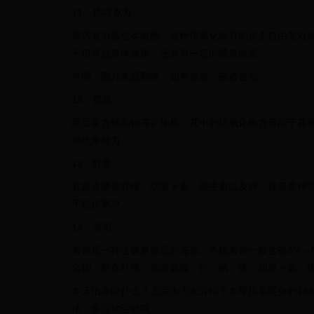
11、热巧克力
黑巧克力富含类黄酮，这种抗氧化物有助抗击自由基对
不但有益身体健康，还具有一定的暖身效果。
声明：图片来源网络，如有侵权，敬请告知
12、黑豆
黑豆富含铁和铜等矿物质，其中的抗氧化物含量高于其
和抗寒能力。
13、红薯
其富含膳食纤维、胡萝卜素、维生素以及钾、镁等多种
于抵抗寒冷。
14、海带
海带是一种含碘量很高的海藻。养殖海带一般含碘3%～5
合物、膳食纤维、褐藻氨酸、钙、磷、铁、胡萝卜素、维
冬天怕冷吃什么？上面为大家介绍了冬季抗寒暖身的14
体，多运动运动哦。