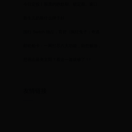
今日定投丨股票的静默期、锁定期、窗口期都是什么意思？
新生儿奶瓶什么牌子好
国行 Switch 独占，育碧《疯狂兔子：奇遇派对》今日 299 元开售
邮轮船卡：一网打尽六大功能，助您畅游无忧！
想画出最美太阳？看这一篇就够了！!
友情链接
、