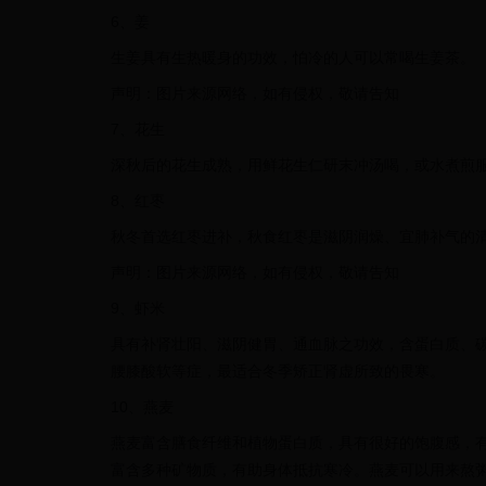
6、姜
生姜具有生热暖身的功效，怕冷的人可以常喝生姜茶。
声明：图片来源网络，如有侵权，敬请告知
7、花生
深秋后的花生成熟，用鲜花生仁研末冲汤喝，或水煮煎
8、红枣
秋冬首选红枣进补，秋食红枣是滋阴润燥、宜肺补气的
声明：图片来源网络，如有侵权，敬请告知
9、虾米
具有补肾壮阳、滋阴健胃、通血脉之功效，含蛋白质、
腰膝酸软等症，最适合冬季矫正肾虚所致的畏寒。
10、燕麦
燕麦富含膳食纤维和植物蛋白质，具有很好的饱腹感，有
富含多种矿物质，有助身体抵抗寒冷。燕麦可以用来熬