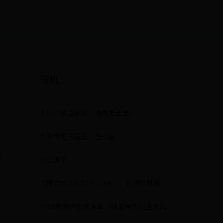
随机
李沁《极品新娘》电视剧全集1
名垂青史的意思、怎么读
湿
你去哪了
直播疑难杂症排查（10）— 直播功耗高
2015美洲杯巴西名单（姓名号码出生身高）