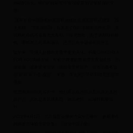
热闹的街头。他们的目标集中在20岁至39岁年龄段的女
性。
“最早针对中国游客的美容科价格比普通美容科还便宜，因
为免税。”范美迪提到，后来为了保护本地美容科生意，美
容科的价格不会有太大差别。“即便如此，由于原材料价格
低，哪怕加上机票和酒店，还是比在中国做医美便宜。”
近年来，中国人赴韩医美需求更为具体。韩国公司KOREA
FOR YOU调研发现，年轻消费者的整形需求逐渐具体，比
如提眉、垫鼻梁等要求；轻医美需求提升，很多消费者急
需“祛斑”而不是“瘦脸”；丰唇、丰太阳穴等针剂填充的需求
增加。
在范美迪接待的客户中，她们最喜欢的项目是抗衰为主的
超声刀，其次是皮肤保养型，如水光针、祛皱针和瘦脸
针。
2022年9月2日，北京服贸会国家会议中心展区，参观者在
韩国展台体验美容设备。（视觉中国 / 图）