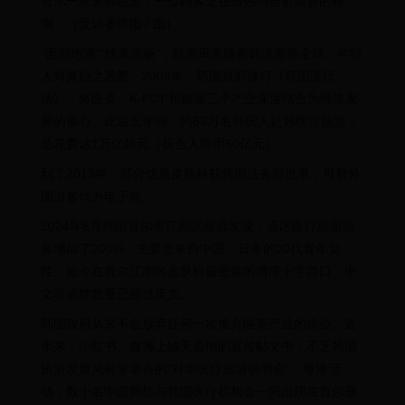
首尔一家美容院里，一位顾客正在做热玛吉射频前的检
测。（受访者供图 / 图）
“面部饱满”“线条流畅”，韩系审美随着韩流席卷全球，年轻
人对其趋之若鹜。2009年，韩国政府修订《韩国医疗
法》，将医美、K-POP和旅游三个产业深度结合为经济发
展的重心。此后五年间，约63万名外国人赴韩医疗旅游，
总花费达1万亿韩元（折合人民币60亿元）。
到了2013年，部分优质皮肤科获韩国法务部批准，可替外
国游客代办电子签。
2024年6月韩国首尔市江南区政府发现，该区医疗旅游游
客增加了200%，主要是来自中国、日本的20代青年女
性。如今在首尔江南区皮肤科最密集的清潭十字路口，中
文导诊牌数量已超过英文。
韩国政府从来不会放弃任何一次推介医美产业的机会。近
年来，小红书、微博上铺天盖地的宣传帖文中，不乏韩国
旅游发展局时常举办的“对华医疗旅游说明会”。每逢活
动，数十名中国网红与韩国医疗机构会一同出现在首尔最