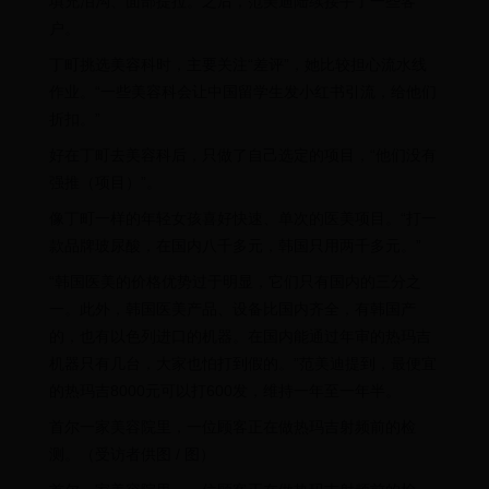
填充泪沟、面部提拉。之后，范美迪陆续接手了一些客
户。
丁町挑选美容科时，主要关注“差评”，她比较担心流水线
作业。“一些美容科会让中国留学生发小红书引流，给他们
折扣。”
好在丁町去美容科后，只做了自己选定的项目，“他们没有
强推（项目）”。
像丁町一样的年轻女孩喜好快速、单次的医美项目。“打一
款品牌玻尿酸，在国内八千多元，韩国只用两千多元。”
“韩国医美的价格优势过于明显，它们只有国内的三分之
一。此外，韩国医美产品、设备比国内齐全，有韩国产
的，也有以色列进口的机器。在国内能通过年审的热玛吉
机器只有几台，大家也怕打到假的。”范美迪提到，最便宜
的热玛吉8000元可以打600发，维持一年至一年半。
首尔一家美容院里，一位顾客正在做热玛吉射频前的检
测。（受访者供图 / 图）