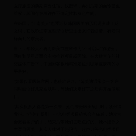
医疗旅游的前期需要住宿、找翻译，再到后期的面诊甚至
维权，其间存在着许多不确定性和灰色空间。
在韩国，“江南美人”也逐渐从韩国医美的形容词变成了贬
义词，它戏称江南区整形诊所里走出来打着绷带、有着同
样面孔的求美者。
当下，年轻人不再将医美或整容作为“不可启齿”的秘密，
网红和明星反而会主动推荐项目或医院。在大肆宣传的社
交媒体广告下，中国游客很难精准定位到哪家皮肤科的水
平最好。
“如果仅看医院官网，也很难评判。”范美迪通常会带客户
同时面诊好几家皮肤科，等她们决定好了之后再开始做项
目。
“其实很多人都是第一次来，她们来做医美项目时，紧张得
发抖。”范美迪提到一些光电类项目确实会有痛感，她常常
会握着客户的手，结束后带她们去吃点好的。她不建议女
生盲目医美，其实人体对于热玛吉、超声刀等光电类项目