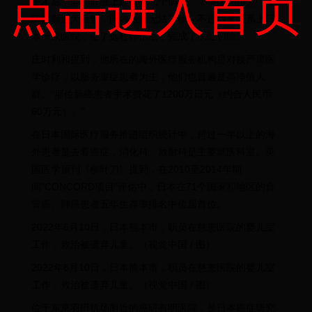
点击进入首页
手术后，他的肝脏上还留有几个病灶。”庄时利和记得，因
病灶靠近大血管，国内医院无法切除。不过后来联系上日
本一家医院，做了远程评估后，完成了病灶切除。
庄时利和提到，他所在的海外医疗服务机构是对接严肃医
学诊疗，以服务重症患者为主，他们也普遍是高净值人
群。“那位肠癌患者手术费花了1200万日元（约合人民币
60万元）。”
在日本国际医疗服务推进组织统计中，超过一半以上的海
外患者是去看癌症，消化科、放射科是主要就医科室。英
国医学顶刊《柳叶刀》提到，在2010至2014年期
间“CONCORD项目”评估中，日本在71个国家和地区的食
管癌、肺癌患者五年生存率排名中位居首位。
2022年6月10日，日本熊本市，职员在慈恵医院的婴儿室
工作，救治被遗弃儿童。（视觉中国 / 图）
2022年6月10日，日本熊本市，职员在慈恵医院的婴儿室
工作，救治被遗弃儿童。（视觉中国 / 图）
位于东京羽田机场附近的癌研有明医院，是日本癌症研究