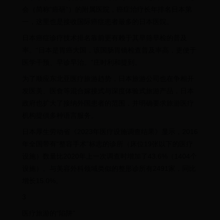
会（简称“癌研”）的附属医院，癌症治疗长年排名日本第
一，这里也是接收国际癌症患者最多的日本医院。
日本癌症诊疗技术排名靠前更有赖于其早筛早检的普及
率。“日本是胃癌大国，该国肠胃镜检查普及率高，更便于
医学干预、早诊早治。”庄时利和提到。
为了顺应东北亚医疗旅游趋势，日本旅游公司也在争相开
发医美、医食等混合嫁接式与深度体验式旅游产品，日本
政府也扩大了接纳外国患者的范围，并明确要求旅游医疗
机构提供多种语言服务。
日本厚生劳动省《2023年医疗设施调查结果》显示，2016
年全国带有“整容手术”标志的诊所（床位19张以下的医疗
设施）数量比2020年上一次调查时增加了43.6%（1404个
设施）。与美容外科领域类似的整形诊所有2491家，同比
增长15.0%。
3
医疗旅游的“陷阱”