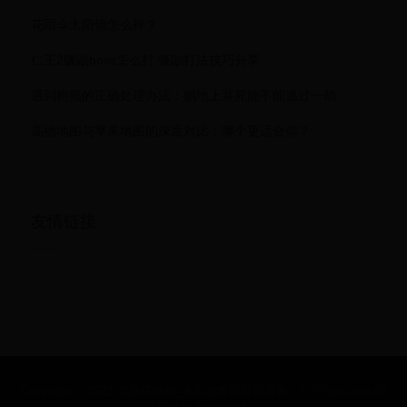
花雨伞太阳镜怎么样？
仁王2镰鼬boss怎么打 镰鼬打法技巧分享
遇到狗熊的正确处理办法：躺地上装死能不能逃过一劫
高德地图与苹果地图的深度对比：哪个更适合你？
友情链接
Copyright © 2022 世界杯时间_南美洲世界杯预选赛 - 1797hao.com All
Rights Reserved.