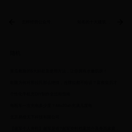
怎样经营公众号赚
知名的十大建筑设
钱，手把手教你从0
计网站有哪些？建
到1月入过万（附详
筑设计师必备
细操作手册）
随机
黄瓜敷脸的5大好处及使用方法，让你拥有水嫩肌肤！
乾隆为何对那拉氏那么绝情，连牌位都不给设？富察皇后才是真爱
个性化手机壳DIY制作全过程指南
电瓶车一次充电多少度？48v20ah充满几度电
北京易橙天下科技有限公司
【谢军个人资料】谢军是谁?谢军资料档案简介及身高家庭背景