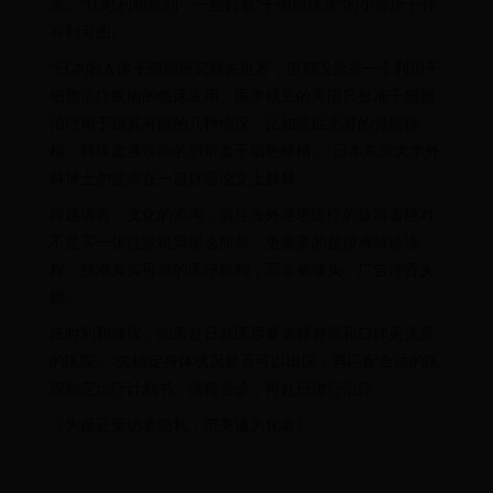
准。”庄时利和提到，一些打着“干细胞抗衰”的小诊所十分
有利可图。
“日本的人体干细胞研究领先世界，但都没批准一个利用干
细胞治疗疾病的临床应用。医学领先的美国只批准干细胞
治疗用于极其有限的几种情况，比如癌症患者的骨髓移
植、特殊血液疾病的脐带血干细胞移植。”日本东京大学外
科博士勿怪幸在一篇辟谣论文上解释。
跨越语言、文化的鸿沟，前往海外寻求医疗的旅游者绝对
不是买一张往返机票那么简单，更重要的是摸准就诊流
程、找准真实可靠的医疗机构，而非被噱头、广告冲昏头
脑。
庄时利和建议，如果赴日就医尽量选择资质和口碑更优质
的医院。“先确定身体状况是否可以出国，再匹配合适的医
院制定治疗计划书、远程会诊，再赴日进行治疗。”
（为保证受访者隐私，范美迪为化名）