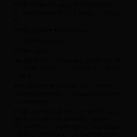
不是买一张往返机票那么简单，更重要的是摸准就诊流
程、找准真实可靠的医疗机构，而非被噱头、广告冲昏头
脑。
本文首发于南方周末 未经授权 不得转载
文｜南方周末记者 顾月冰
责任编辑｜姚忆江
“年前变美”成了打工人的新兴时髦词。过去流行“美发、美
甲、买衣服”，现在更流行一张机票飞去韩国，一边旅游，
一边医美。
翻开社交媒体搜索“韩国旅游攻略”，少不了“美容院推
介”“医美项目测评”等的帖子，“医美旅游”已经成为当下年
轻人的旅游新风向。
2024年，家住中国东北的丁町计划了一场首尔游，其实，
她心里一大半时间都在惦记着打瘦脸针。“在韩国打
50u（unit简写为u，一种药理计量单位）的保妥适瘦脸针
只要900元，国内3000多元。”丁町向南方周末记者发来了