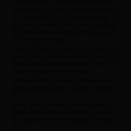
的承受次数是有限的，它依赖于自身筋膜层的恢复力度。
范美迪接待客户有几个原则，“不主动推荐皮肤科或美容诊
所。只接轻医美的客户，动刀、削骨的整容顾客不接”。她
提到，作为一名医美翻译，她自己无法确定私立医院的资
质，也担心客户遇上“阴阳医生”现象，即开处方是一名医
生，做手术是另一名的现象。
“整容是一条不归路。牵一发动全身，动了一个地方，就会
继续整。”她提到，韩国医美已经非常成熟，其中负责中间
沟通的“商谈师”会按求美者的项目拿提成，但是整一次几
乎是达不到最佳状态的，基本要多次修复。
范美迪建议，如果第一次来的游客，有强烈的整形需求，
最好是去韩国大型公立医院，“它们注重信誉，也很怕出丑
闻”。
近年来，互联网另一股风潮是“去日本打干细胞抗衰”。干
细胞是一类具有自我复制能力的多潜能细胞，在极其严
苛、精细的条件下，它可以分化成其他细胞，推出新的细
胞。