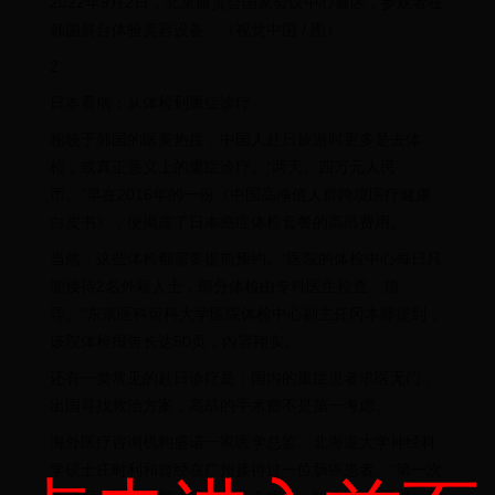
2022年9月2日，北京服贸会国家会议中心展区，参观者在
韩国展台体验美容设备。（视觉中国 / 图）
2
日本看病：从体检到重症诊疗
相较于韩国的医美热度，中国人赴日旅游时更多是去体
检，或真正意义上的重症诊疗。“两天、四万元人民
币。”早在2016年的一份《中国高净值人群跨境医疗健康
白皮书》，便揭露了日本癌症体检套餐的高昂费用。
当然，这些体检都需要提前预约。“医院的体检中心每日只
能接待2名外籍人士，部分体检由专科医生检查、指
导。”东京医科齿科大学医院体检中心副主任冈本师提到，
该院体检报告长达50页，内容翔实。
还有一类常见的赴日诊疗是：国内的重症患者求医无门，
出国寻找救治方案，高昂的手术费不是第一考虑。
海外医疗咨询机构盛诺一家医学总监、北海道大学神经科
学硕士庄时利和曾经在广州接待过一位肠癌患者。“第一次