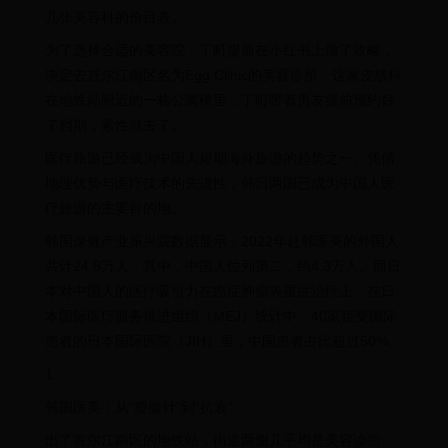
几张美容科的价目表。
为了选择合适的美容院，丁町提前在小红书上做了攻略，
决定去首尔江南区名为Egg Clinic的美容诊所。这家皮肤科
在地铁站附近的一栋公寓楼里，丁町带着男友提前预约好
了档期，索性就去了。
医疗旅游已经成为中国人短期海外旅游的趋势之一。凭借
地理优势与医疗技术的先进性，韩日两国已成为中国人医
疗旅游的主要目的地。
韩国保健产业振兴院数据显示，2022年赴韩医美的外国人
共计24.8万人，其中，中国人位列第二，约4.3万人。而日
本对中国人的医疗吸引力在癌症肿瘤等重症治疗上，在日
本国际医疗服务推进组织（MEJ）统计中，40家接受国际
患者的日本国际医院（JIH）里，中国患者占比超过50%。
1
韩国医美：从“瘦脸针”到“抗衰”
出了首尔江南区的地铁站，街道两侧几乎均是美容诊所、