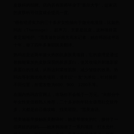
皮肤科的招牌。店内若有医师毕业于“首尔大学”，这家店
的皮肤科可信度就会提高一度。
“稍有经济实力的三十多岁女性倾向于做光电项目，比如热
玛吉（Thermage）、超声刀，主要是抗衰，这种项目需
要定期维护。”范美迪告诉南方周末记者，她在韩国读书近
十年，做了四年多兼职医美翻译。
热玛吉是近两年最火热的抗衰医美项目，它的原理是通过
射频能量加热皮肤深层的胶原蛋白，使其收缩并刺激新胶
原蛋白的生成，从而达到紧致肌肤、减少皱纹的效果。热
玛吉等射频光电类项目，通常以“一发”为单位，针对脸部
不同位置，所需发数为600、900、1200不等。
在国内热玛吉官网上，市场价不会低于一万元。“大部分中
年女性更信赖熟人推荐，二十多岁的年轻女孩用社交软件
多，大都是自己做攻略、找美容院。”范美迪说。
范美迪最早接触医美翻译时，她是帮朋友的忙，接待了一
位两娃的妈妈——她来韩国做了一系列项目：打水光针、