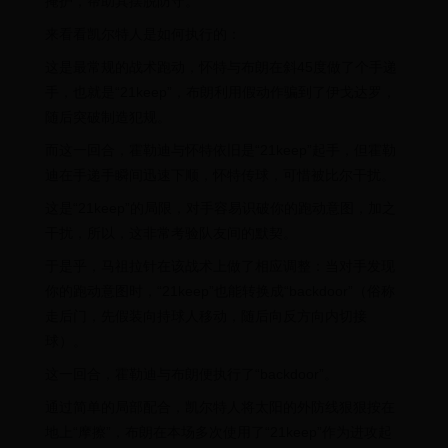
掩护，帮助其摆脱防守。
来看看凯尔特人是如何执行的：
这是最常规的战术跑动，怀特与布朗在斜45度做了个手递
手，也就是“21keep”，布朗利用假动作骗到了伊戈达罗，
随后突破制造犯规。
而这一回合，霍勒迪与怀特依旧是“21keep”起手，但霍勒
迪在手递手瞬间迅速下顺，怀特传球，可惜被比尔干扰。
这是“21keep”的局限，对手容易识破你的跑动意图，加之
干扰，所以，这非常考验队友间的默契。
于是乎，马祖拉针在该战术上做了相应调整：当对手发现
你的跑动意图时，“21keep”也能转换成“backdoor”（俗称
走后门，先假装向持球人移动，随后向反方向内切接
球）。
这一回合，霍勒迪与布朗便执行了“backdoor”。
通过简单的局部配合，凯尔特人将太阳的外防线狠狠按在
地上“摩擦”，布朗在本场多次使用了“21keep”作为进攻起