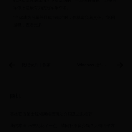
心球员陆续缺席情况下所拿到的，一旦保持健康，卫冕冠
军依旧是最有力的冠军争夺者。
“当你成为冠军并且成为标准时，你就肩负着责任。”返回
搜狐，查看更多
微纪录片丨作家刘
Windows 控件 -
同：不要被自媒体
Win32 apps
骗了，我的家乡郴
州其实是这样的
随机
英雄联盟策士统领斯维因玩法介绍及皮肤推荐
我的本田crv被刮花了一点，请问补漆多少钱？大概四平方厘米……