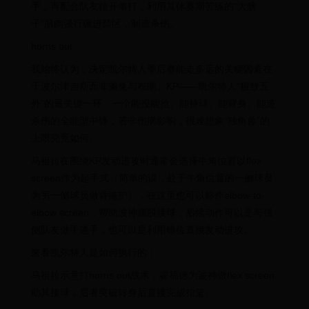
手，再配合队友拉开单打，利用其休赛期苦练的“大膀
子”肌肉强行碾进禁区，制造杀伤。
horns out
我始终认为，决定凯尔特人季后赛能走多远的关键因素在
于波尔津吉斯而非獭兔与布朗。KP——凯尔特人“极致五
外”的最关键一环：一个能投能抢、能持球、能背身、能造
杀伤的全能型中锋，若非伤病影响，很难想象“独角兽”的
上限究竟如何。
马祖拉在围绕KP发动进攻时通常会选择牛角位置以flex
screen作为起手式（简单的说，处于牛角位置的一侧球员
为另一侧球员做背掩护），在这里也可以称作elbow-to-
elbow screen，帮助波神摆脱接球，后续动作可以是与强
侧队友做手递手，也可以是利用错位直接发动进攻。
来看凯尔特人是如何执行的：
马祖拉示意打horns out战术，霍福德为波神做flex screen
助其接球，后者突破转身后直接完成扣篮。