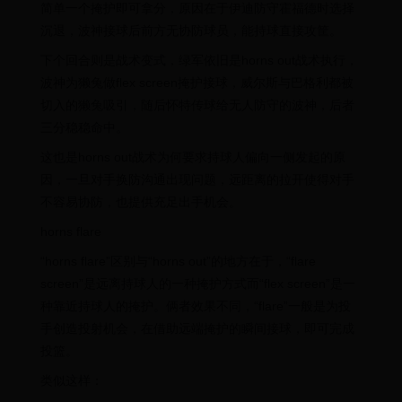
简单一个掩护即可拿分，原因在于伊迪防守霍福德时选择
沉退，波神接球后前方无协防球员，能持球直接攻筐。
下个回合则是战术变式，绿军依旧是horns out战术执行，
波神为獭兔做flex screen掩护接球，威尔斯与巴格利都被
切入的獭兔吸引，随后怀特传球给无人防守的波神，后者
三分稳稳命中。
这也是horns out战术为何要求持球人偏向一侧发起的原
因，一旦对手换防沟通出现问题，远距离的拉开使得对手
不容易协防，也提供充足出手机会。
horns flare
“horns flare”区别与“horns out”的地方在于，“flare
screen”是远离持球人的一种掩护方式而“flex screen”是一
种靠近持球人的掩护。俩者效果不同，“flare”一般是为投
手创造投射机会，在借助远端掩护的瞬间接球，即可完成
投篮。
类似这样：