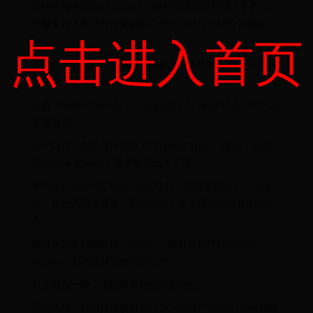
波神为獭兔做flare screen，獭兔接球时便获得出手机会，
但獭兔做了假动作后突破吸引包夹，随后分球给弧顶波
神。
点击进入首页
这回合依旧是horns flare，獭兔在为怀特flare screen后内
切接球，造成了对手犯规。
当然，flare screen也可以与前面的“21keep”结合，进一步
迷惑对手。
这一回合，布朗与怀特做了“21keep”后curl（卷切）为波
神做flare screen，后者接球出手三分。
将“horns flare”与“horns out”结合，也能摩擦出不一样火
花，从近俩场比赛中，我便找出了多个俩战术结合的回
合。
獭兔先为霍福德做flex screen，接着再为怀特做flare
screen，后者接球直接完成出手。
与上回合一致，依旧是两种掩护相结合。
除此之外，马祖拉还会将flare screen与“”horns twist“相结