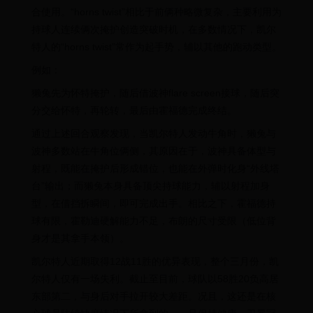
合使用。“horns twist”相比于前俩种略微复杂，主要利用为
持球人连续俩次掩护创造突破时机，在多数情况下，凯尔
特人的“horns twist”常作为起手势，辅以其他的跑动类型。
例如：
獭兔先为怀特掩护，随后借波神flare screen接球，随后突
分交给怀特，再轮转，最后由霍福德完成终结。
通过上述回合观察发现，当凯尔特人发动牛角时，獭兔与
波神多数站在牛角位俩侧，其原因在于，波神具备体型与
射程，既能在掩护后形成错位，也能在外弹时化身“外线塔
台”输出；而獭兔本身具备顶尖持球能力，辅以射程加身
型，在借挡拆瞬间，即可完成出手。相比之下，霍福德持
球有限，霍勒迪硬解能力不足，布朗的尺寸受限（低位背
身才是其拿手本领）。
凯尔特人近期取得12战11胜的优异表现，整个三月份，凯
尔特人仅有一场失利。截止至目前，球队以58胜20负高居
东部第二，与身后对手拉开较大差距。况且，这还是在核