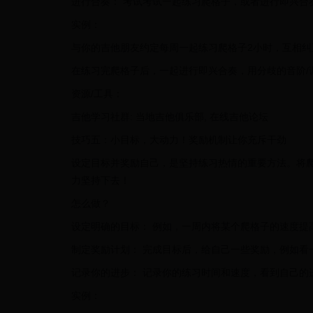
进行合奏： 考试考试一起练习爬格子，或者进行即兴合
实例：
与你的吉他朋友约定每周一起练习爬格子2小时，互相
在练习完爬格子后，一起进行即兴合奏，用分歧的音阶/
资源/工具：
吉他学习社群: 当地吉他俱乐部, 在线吉他论坛
技巧五：小目标，大动力！奖励机制让你充斥干劲
设定目标并奖励自己，是坚持练习热情的重要方法。将
力坚持下去！
怎么做？
设定明确的目标： 例如，一周内将某个爬格子的速度提高1
制定奖励计划： 完成目标后，给自己一些奖励，例如看
记录你的进步： 记录你的练习时间和速度，看到自己的
实例：