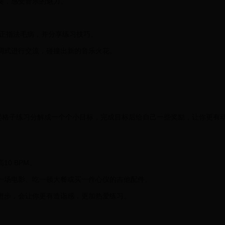
奏，感受音乐的魅力。
纠正指法毛病，并分享练习技巧。
调式进行交流，碰撞出新的音乐火花。
爬格子练习分解成一个个小目标，完成目标后给自己一些奖励，让你更有
0 BPM。
一场电影、吃一顿大餐或买一件心仪的吉他配件。
进步，会让你更有造诣感，更加热爱练习。