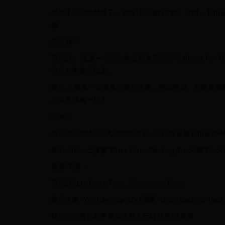
光是干巴巴地爬格子，难免让人感到无聊。这时，节拍
感。
怎么做？
节拍器： 设置一个适合你当前水平的BPM (Beats P
个音符都在节拍上。
鼓点： 搜索一些简单的鼓点伴奏，例如摇滚、布鲁斯或
乐队里演奏一样！
实例：
假设你正在练习C大调的爬格子，可以先设置节拍器BPM
在YouTube上搜索“Blues Drum Backing Trac
资源/工具：
节拍器App: GuitarTuna, Metronome Beats
鼓点伴奏: YouTube, Spotify (搜索 "Drum Backing Track
技巧二：给你的声音加点料！玩转音色/效果器