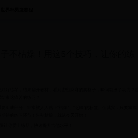
世界杯男篮赛程
格子不枯燥！用这5个技巧，让你的练
要好好练琴，结果翻开教材，看到密密麻麻的爬格子，瞬间就没了动力？
紧结束这痛苦的练习？
要组成部分，经常被人人贴上“枯燥”、“乏味”的标签。但其实，只要掌握
最期待的练习环节！告别枯燥，就从今天开始！
担保让你爱上练琴，快速提升吉他水平！