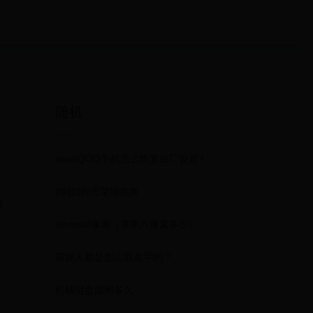
随机
vivo/iQOO手机怎么恢复出厂设置?
[综]如何光荣地炮灰
感
iphone8像素（苹果八像素多少）
苗族人都是怎么取名字的？
机械键盘能用多久