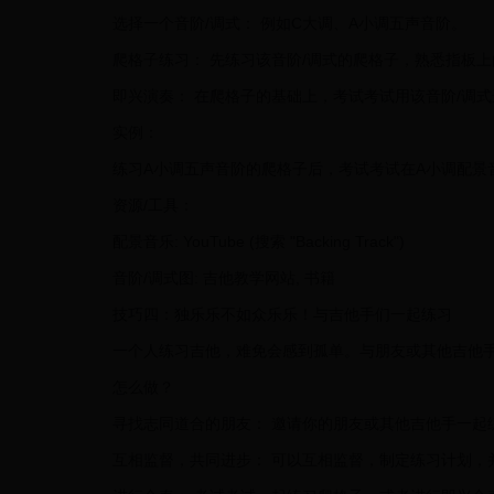
选择一个音阶/调式： 例如C大调、A小调五声音阶。
爬格子练习： 先练习该音阶/调式的爬格子，熟悉指板
即兴演奏： 在爬格子的基础上，考试考试用该音阶/调
实例：
练习A小调五声音阶的爬格子后，考试考试在A小调配景
资源/工具：
配景音乐: YouTube (搜索 "Backing Track")
音阶/调式图: 吉他教学网站, 书籍
技巧四：独乐乐不如众乐乐！与吉他手们一起练习
一个人练习吉他，难免会感到孤单。与朋友或其他吉他
怎么做？
寻找志同道合的朋友： 邀请你的朋友或其他吉他手一起
互相监督，共同进步： 可以互相监督，制定练习计划，