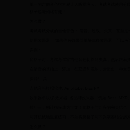
单一的吉他音色很容易让人听觉疲劳。考试考试使用分
格子也能如此有趣！
怎么做？
考试考试分歧的吉他音色： 清音、过载、失真，甚至是
使用效果器： 如果你有效果器单块或多效果器，可以考
实例：
爬格子时，考试考试将吉他音色切换到失真，然后跟着
在清音的基础上，添加一些延迟和混响，营造出一种空
资源/工具：
吉他音箱模拟软件: Amplitube, Bias FX
效果器单块/多效果器: 各品牌效果器（例如 Boss, MXR, S
技巧三：别让指板成为牢笼！爬格子与即兴的完美结合
与其机械地重复练习，不如将爬格子与即兴演奏结合起
怎么做？