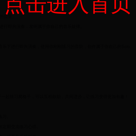
点击进入首页
上的位置。
式进行即兴演奏，发明属于你自己的音乐旋律。
音乐下进行即兴演奏，使用你刚刚练习的音阶，创作属于你自己的Solo。
手一起练习爬格子，可以互相鼓励，共同进步，让练习变得更加有趣！
练习。
并定期交流练习心得。