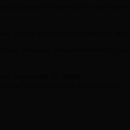
器或鼓点就是你的最佳错误！它们能帮你稳定节奏，让你的练习更有律动
er Minute)，从慢速开始，逐渐加快。关注你手指的协调性和准确性，确保每
爵士的鼓点。跟着鼓点爬格子，你会发现练习变得更加充斥活力，仿佛在
为60，然后逐渐增加到80、100，甚至更高。
k”或“Rock Drum Beat”，选择一个你喜欢的鼓点伴奏，跟着节奏练习你的爬格子。
")