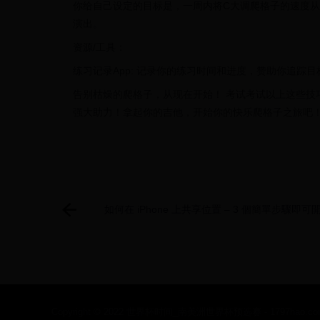
你给自己设定的目标是，一周内将C大调爬格子的速度从8
演出。
资源/工具：
练习记录App: 记录你的练习时间和进度，赞助你追踪目
告别枯燥的爬格子，从现在开始！ 考试考试以上这些技
强大助力！拿起你的吉他，开始你的快乐爬格子之旅吧！
如何在 iPhone 上共享位置 – 3 個簡單步驟即可
Copyright © 2022 世界杯时间_南美洲世界杯预选赛 - 1797hao.com Al