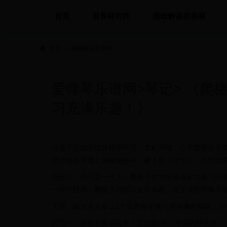
首页
世界杯对阵
鹿晗解说世界杯
首页
>>
鹿晗解说世界杯
爱弹琴乐谱网>琴记> 《爬
习充满乐趣！》
你是不是也有过这样的经历：拿起吉他，心里想着今天
觉手指在琴颈上机械地移动，脑子里一片空白，只想赶
别担心，你不是一个人！爬格子作为吉他基本功练习的重
一些小技巧，爬格子也可以充斥乐趣，甚至成为你每天
下面，就为人人奉上5个让爬格子练习更有趣的秘诀，
技巧一：跟着节奏动起来！节拍器/鼓点是你的好伙伴