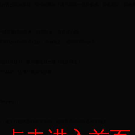
歧的音色或效果器，给你的爬格子练习增添一些新鲜感，你会发现，原来
一些更极端的音色，例如哇音、镶边或合唱。
试考试分歧的效果组合，例如延迟、混响或调制效果。
摇滚鼓点练习，瞬间感觉自己像个摇滚明星！
灵的感觉，仿佛在教堂里演奏。
trymon）
来！这不仅能巩固你的基本功，还能培养你的乐感和发明力。