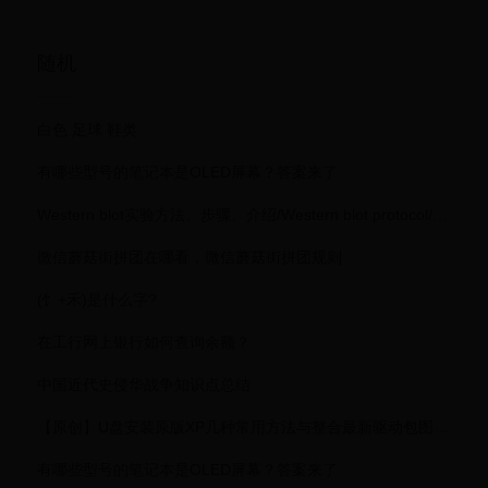
脸？
随机
白色 足球 鞋类
有哪些型号的笔记本是OLED屏幕？答案来了
Western blot实验方法、步骤、介绍/Western blot protocol/免疫印迹方法
微信蘑菇街拼团在哪看，微信蘑菇街拼团规则
(饣+禾)是什么字?
在工行网上银行如何查询余额？
中国近代史侵华战争知识点总结
【原创】U盘安装原版XP几种常用方法与整合最新驱动包图文祥解【10年8月23日更新】
有哪些型号的笔记本是OLED屏幕？答案来了