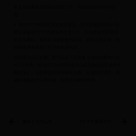
输入代理服务器的地址和端口号，完成后返回并保存设
置。
5. 测试HTTP代理设置完成设置后，您可以通过访问一些
网页来测试HTTP代理是否正常工作。可以使用浏览器访
问常见网站，观察是否能够顺利加载。如果设置正确，您
的网络请求将通过代理服务器转发。
总结通过以上步骤，您可以在不同设备上成功设置WiFi的
HTTP代理。设置HTTP代理不仅可以提高网络的安全性和
隐私保护，还能帮助您管理网络流量。在使用代理时，请
确保遵循相关法律法规，合理使用网络资源。
趣看丨为什么东方
6寸手机屏幕尺寸对
侠客蒙下半张脸，
照图（6寸手机屏幕
西方侠客蒙上半张
尺寸对照图）