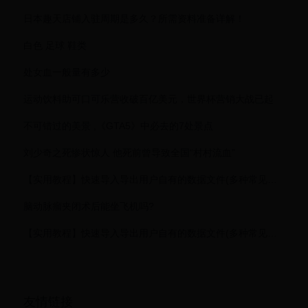
日本趣天店铺入驻周期是多久？所需资料准备详解！
白色 足球 鞋类
处女血一般量有多少
运动饮料助可口可乐营收破百亿美元，世界杯营销大战已起
不可错过的美景 ,《GTA5》中必去的7处景点
刘少奇之死惨状惊人 他死前曾导致全国“村村流血”
【实用教程】快速导入导出用户自有的数据文件(多种常见格式)
脑动脉瘤夹闭术后能坐飞机吗?
【实用教程】快速导入导出用户自有的数据文件(多种常见格式)
友情链接