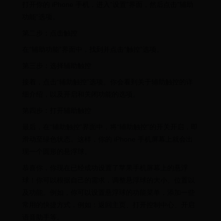
打开你的 iPhone 手机，进入“设置”界面，然后点击“辅助
功能”选项。
第二步：点击触控
在“辅助功能”界面中，找到并点击“触控”选项。
第三步：选择辅助触控
接着，点击“辅助触控”选项。你会看到关于辅助触控的详
细介绍，以及开启和关闭功能的选项。
第四步：打开辅助触控
最后，在“辅助触控”界面中，将“辅助触控”的开关开启，即
滑动至绿色状态。这样，你的 iPhone 手机屏幕上就会出
现一个圆形的悬浮球。
恭喜你，你现在已经成功设置了苹果手机屏幕上的悬浮
球！你可以根据自己的需求，调整悬浮球的大小、位置以
及功能。例如，你可以设置悬浮球的功能菜单，添加一些
常用的快捷方式，例如：返回主页、打开控制中心、开启
语音助手等。