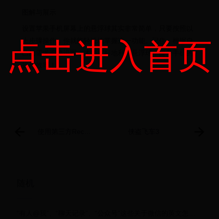
图解与展示
设置苹果手机屏幕上的悬浮球其实非常简单，只要按照以
上步骤操作，你就能轻松地掌握这一功能。记住，根据自
点击进入首页
己的需求调整设置，才能更好地利用悬浮球，提升手机的
操作效率！
使用第三方Rec刷
侠盗飞车3
入第三方ROM或
Magisk
随机
“有人@我”、“聊天记录”、“公众号”这些关于微信的英文怎么说？