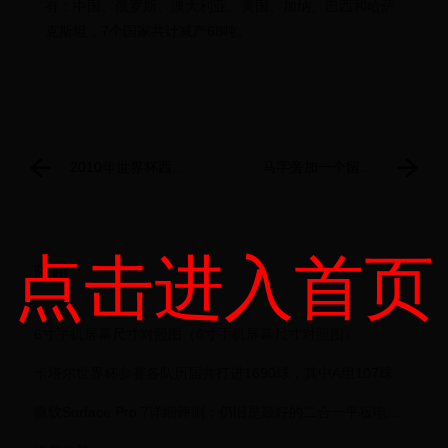
有：中国、俄罗斯、澳大利亚、美国、加纳、巴西和哈萨
克斯坦，7个国家共计减产68吨。
2010年世界杯西班
马字旁加一个留念
牙队主力阵容,2010
什么字？《骝》怎
西班牙世界杯首发
么读？
阵容
点击进入首页
随机
6寸手机屏幕尺寸对照图（6寸手机屏幕尺寸对照图）
卡塔尔世界杯参赛各队历届共打进1690球，其中A组107球，G组363球
微软Surface Pro 7详细评测：仍旧是最好的二合一平板电脑，没有之一？