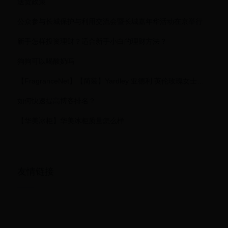
送货政策
公众参与长城保护与利用交流会暨长城嘉年华活动在京举行
新手怎样投资理财？适合新手小白的理财方法？
狗狗可以喝酸奶吗
【FragranceNet】【简装】Yardley 亚德利 英伦玫瑰女士淡香水 EDT 125ml (新包装) （白盒或无盖）【FN中文官网 美国知名香水香氛网站 海外直邮】
如何快速提高博客排名？
【华美冰柜】华美冰柜质量怎么样
友情链接