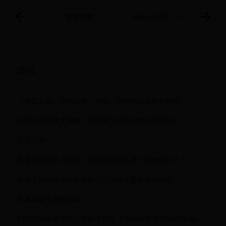
使用指纹
Nature子刊：一种
细菌毒素是如何进
入并杀死多种活细
胞的
随机
《第五人格》孽蜥攻略：基础、进阶与隐藏机制解析
冰箱门缝清洗大揭秘（轻松解决冰箱门缝污垢问题）
三吏三别
网友自发送它上热搜！鸿星尔克什么梗？突然就火了！
如何委婉拒绝别人的表白？六招教你委婉拒绝告白
灵魂撕裂手游数据库
KTV点唱率最高的十首歌 KTV必点歌曲排名 KTV热门歌曲盘点