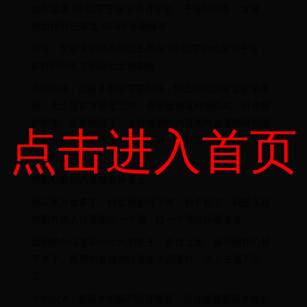
始在湿度 30 以下干燥 2 个月左右，干燥到弯曲，发硬，
然后转而在湿度 40-50 长期保存。
注意：宝丽来相纸不可以长期在 30 以下的情况下干燥，
那样时间久了画面会出现裂纹。
小知识 3：宝丽来相册需要加固，防止内页脱落宝丽来相
册，无论是官方还是三方，都是使用这种插页式，外皮保
护相册。正常情况下，这种相册的内页和外皮是用螺丝固
点击进入首页
定的，但是这样相册外观会很丑，所以宝丽来使用了比较
奔放的方式……
用双粘胶把内页粘在外皮上……
所以照片放多了，内页就会掉下来，粘不住了。我是见过
外国有狠人往里面钻一个洞，打一个螺丝螺帽进去。
我用的办法是买一个大的夹子，夹住上面，就不用担心掉
下来了。我用的是得力纽塞超大回形针，夹上去毫不突
兀。
小知识 4：宝丽来相册不能背靠背，贴合放置宝丽来的后