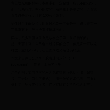
背是遮光用的材料，本身带有一定粘性，所以不能沾水，
而且容易粘连。有些朋友的宝丽来相册是单袋的，会背靠
背放进去两张，那这 100% 会黏住。
黏住以后不能硬拉，用吹风机吹一下会分开，但是也有一
定几率破损，破损会直接破坏画面。
同样，很多宝丽来保存是放在盒子里，前后相纸贴在一
起，宝丽来官方自己也出过这样的盒子。但是富士可以这
样放，宝丽来不行，还是因为遮光层容易粘连。
本文来自微信公众号：胶卷迷俱乐部 （ID：
jiaojuanmi），作者：上海老污龟
广告声明：文内含有的对外跳转链接（包括不限于超链
接、二维码、口令等形式），用于传递更多信息，节省甄
选时间，结果仅供参考，IT之家所有文章均包含本声明。