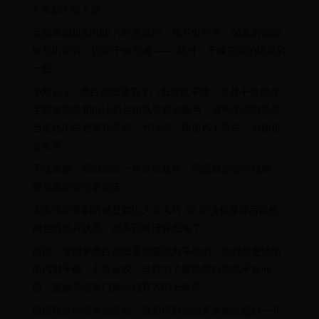
3 周后才能入册。
宝丽来相机刚刚出片时是软的，甩不出声音，如果后面能
够甩出声音，说明干燥完成 —— 此外，干燥完成的纸会轻
一些。
小知识 2：黑白相纸需要专门低湿度干燥，并且干燥保存
宝丽来黑白相纸比彩色相纸更容易褪色，褪色的原因是充
当底色的白色氧化导致。可以说，即使风干黑白，后面也
会发黄。
不仅发黄，黑白相纸一旦开始褪色，画面就会变得模糊，
最后画面会完全消失。
大家现在看到的就是森山大道大约 30 年没有保存后自然
褪色的照片状态，很多已经没有图像了。
所以，宝丽来黑白相纸是需要强力干燥的，也就是更快地
使内部干燥，不再反映。当时为了解决黑白相纸干燥问
题，宝丽来还专门推出过官方的干燥袋。
根据我多年实验的经验，最后得到的结果是相纸最好一开