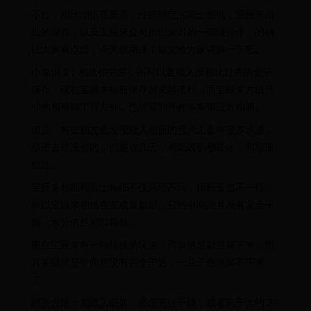
不过，相比相纸质量高，性能稳定的富士相纸，宝丽来相
纸的保存，以及宝丽来公司推出东西的一些骚操作，的确
让大家有点懵，今天就用这个短文给大家讲解一下吧。
小知识 1：相纸拍完后，不可以直接入册相比过去的盒子
保存，现在宝丽来相册保存越来越流行，而宝丽来方纸尺
寸的相册除了官方外，也能看到许许多多第三方相册。
但是，有些朋友会发现放入相册的照片上会有很多水渍，
放进去是没有的，但是放几天，相纸表明都是水，和相册
粘连。
宝丽来相纸和富士相纸不仅原理不同，用药量也不一样，
所以宝丽来相纸在完成显影后，它的中间层并没有完全干
燥，水分依然可以释放。
黑白宝丽来有一种移膜的玩法，可以把显影层揭下来，而
其关键就是中间层没有完全干透，一旦干透就揭不下来
了。
解决方法：相纸入册前，必须充分干燥，或者风干大约 2-