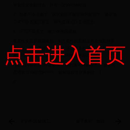
避免性交次数过多，并有一定的间隔时间。
7、如果不幸出血了，试试看能不能简单的处理下，建议第
二天可以去医院看看，因为延误治疗是危险的。
8、千万不要滥交，减少体液的接触。
男男性交容易感染疾病，由于男性的后庭没有女性那样柔
点击进入首页
软松弛，因此男男性行为过程中应该多多注意，只有做好
健康防护措施，才能使双方达到愉悦并且不受伤。
【以上内容转自“39健康网”，不代表本网站观点。 如需转
载请取得39健康网许可，如有侵权请联系删除。】
0
大皇帝OL辅助工具
新手教程，教你如
下载、安装使用图
何做左右对称的图