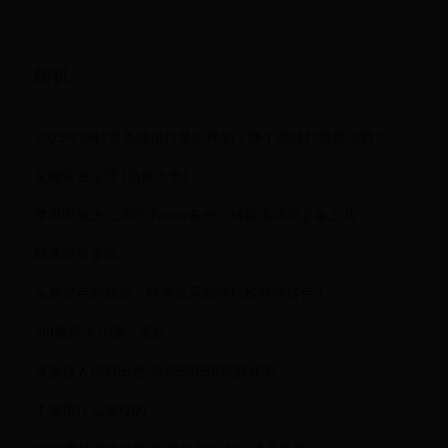
文教程 含：高手游
片（组图）
定制版大皇帝OL辅
助工具下载包
随机
2023年lol打野英雄排行是怎样的？哪个英雄打野最强势？
亥姆霍兹定理 (流体力学)
苹果电脑怎么清理iTunes备份，残留项清理必备工具
精液能射多远
头发变色的秘密：科学揭示如何巧妙对冲移色！
dnf魔界卡片哪个更好
音质惊人用料出色 索威S865B拆解评测
手游用什么编程的