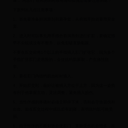
康，“同志们”在同房的时候有哪些措施是需要注意的呢？
下面列出几点注意事项：
1、首先要准备好润滑剂和避孕套，从前戏开始就要用安全
套。
2、进入时可以事先用手指合着润滑剂进行扩肛，要确定指
甲不尖锐或没有不整齐，以免划破直肠黏膜。
不要在肛交前将1个以上的手指插入肛门扩张它，因为多个
手指扩张肛门是危险的，会使括约肌撕裂，产生痛性痉
挛。
3、要在肛门内括约肌放松时插入。
4、开始肛交时，最好让被插入方位于上方，因为这一姿势
有利于他掌握主动，灵活调整，避免插入损伤。
5、当性伴感到疼痛时必须立即停下来，否则会导致损伤和
出血。如在肛交过程中或以后有剧痛，表明括约肌可能受
损。
6、由于性伴的不断刺激会使肛门、直肠受伤机会增多，应