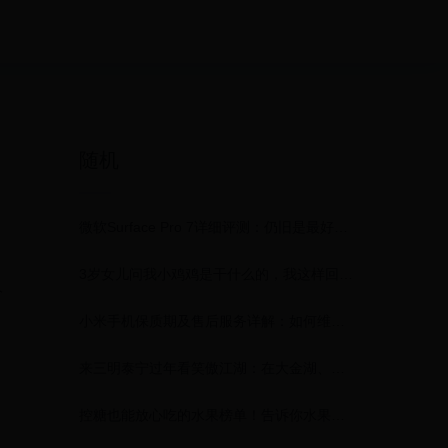
随机
微软Surface Pro 7详细评测：仍旧是最好的二合一平板电脑，没有之一？
3岁女儿问我小鸡鸡是干什么的，我这样回答！（建议收藏）
人
小米手机保质期及售后服务详解：如何维护你的权益
来三明泰宁过年看笑傲江湖：在大金湖、寨下大峡谷、上清溪等地取景拍摄
控糖也能放心吃的水果榜单！告诉你水果升糖的真相