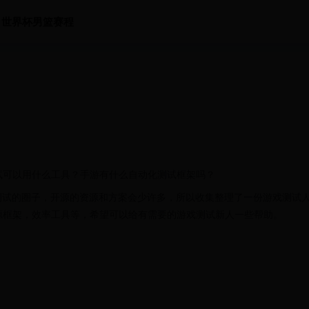
世界杯男篮赛程
试可以用什么工具？手游有什么自动化测试框架吗？
测试的圈子，开源的资源和方案会少许多，所以收集整理了一份游戏测试
源框架，效率工具等，希望可以给有需要的游戏测试新人一些帮助。