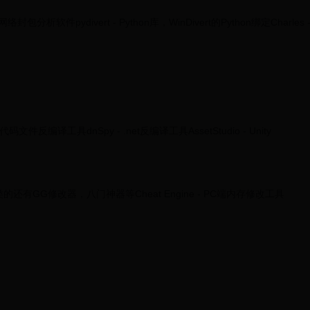
络封包分析软件pydivert - Python库，WinDivert的Python绑定Charles 
DLL代码文件反编译工具dnSpy - .net反编译工具AssetStudio - Unity
还有GG修改器，八门神器等Cheat Engine - PC端内存修改工具