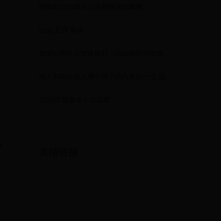
阿里旺旺的聊天记录都保存在哪里
n
白色 足球 鞋类
加速lol用什么加速器好（玩lol最好的加速器）
猫人和都市丽人哪个牌子的内裤好一点 国内十大品牌内衣(一线品牌内衣十大排名)
2025年超极本十大品牌
具
友情链接