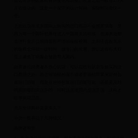
延迟等多种因素而有所变化和调整。发货之后一般在2-7天
左右送达的，这是一个保守的估计时间，实际时间会快一
些。
之所以说在京东国际上购买的进口商品不会携带病毒，是
因为每一个国际包裹在进入中国海关的时候，在海关处都
会进行全方位的消毒和严谨的核酸检测，之后还会在京东
的保税仓停留一段时间，做专门的检测，所以这在很大程
度上避免了病毒会被携带入国内。
如果各位消费者不放心的话，可以在收到从京东购买的进
口商品之后，用含有酒精的湿巾或者是酒精喷雾来对外包
装进行消毒。但是在对外包装进行消毒过后，还是要及时
的用消毒剂来洗手的，同时注意使用六步洗手法，这样才
能够保证卫生。
京东全球购补货要多久？
补货一般有以下几种情况：
品牌还有货