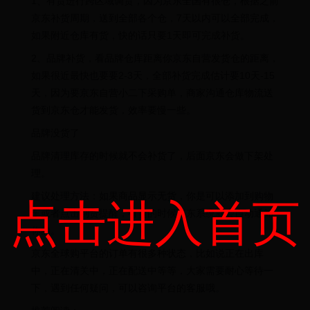
1、有货进行跨区域调货，因为京东全国有很仓，根据之前
京东补货周期，送到全部各个仓，7天以内可以全部完成，
如果附近仓库有货，快的话只要1天即可完成补货。
2、品牌补货，看品牌仓库距离你京东自营发货仓的距离，
如果很近最快也要要2-3天，全部补货完成估计要10天-15
天，因为要京东自营小二下采购单，商家沟通仓库物流送
货到京东仓才能发货，效率要慢一些。
品牌没货了
品牌清理库存的时候就不会补货了，后面京东会做下架处
理。
建议处理方法：如果商品显示无货，你是可以添加到购物
点击进入首页
车或者点击到货提醒，有货的时候京东系统就会自动通知
你的。
京东全球购平台的订单有很多种状态，比如说正在出库
中，正在清关中，正在配送中等等，大家需要耐心等待一
下，遇到任何疑问，可以咨询平台的客服哦。