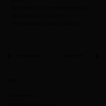
推荐阅读：
京东全球购快递怎么取消?京东全球购不能退货怎么办?
京东全球购优化方案是什么?如何优化?
京东全球购出库时间多久?珠海口岸清关要多久?
世界杯分档基本敲
很多人在问“串
定：阿根廷葡萄牙
镜”，今天给大家普
一档 德国二档
及一下？串镜该怎
么用？
随机
松鼠app翻墙指南
OPPO R9 Plus(2016年03月上市)