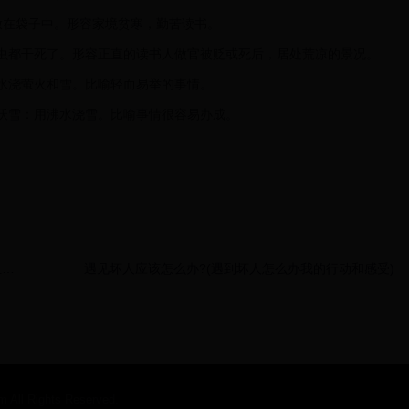
萤火虫放在袋子中。形容家境贫寒，勤苦读书。
明的萤火虫都干死了。形容正直的读书人做官被贬或死后，居处荒凉的景况。
浇。用水浇萤火和雪。比喻轻而易举的事情。
萤火；沃雪：用沸水浇雪。比喻事情很容易办成。
让读
遇见坏人应该怎么办?(遇到坏人怎么办我的行动和感受)
忘！
l Rights Reserved.