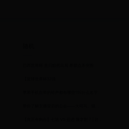
随机
巴西世界杯 意日黯然出局 希腊点杀突围
【篮球世界杯32强
苹果手机自带的铃声都有哪些?叫什么名字? ( 苹果专用来电铃声叫啥 )
带你了解主播背后的公会——大司马、骚男、若风也有公会？
【真正有夠台】七逃 VS 𨑨迌 誰才對？│台語文教學 EP5