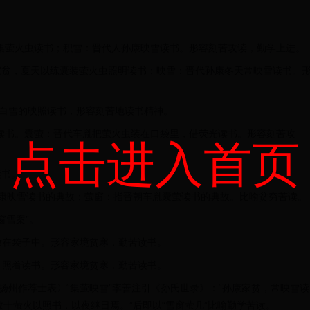
代人车胤收集萤火虫读书；积雪：晋代人孙康映雪读书。形容刻苦攻读，勤学上进。
代车胤少时家贫，夏天以练囊装萤火虫照明读书；映雪：晋代孙康冬天常映雪读书。
虫的光和白雪的映照读书，形容刻苦地读书精神。
朝孙康映雪读书。囊萤：晋代车胤把萤火虫装在口袋里，借荧光读书。形容刻苦攻
点击进入首页
读书。
牖：指晋朝孙康映雪读书的典故；萤窗：指晋朝车胤囊萤读书的典故。比喻贫穷苦读。
萤窗雪案”。
萤火虫放在袋子中。形容家境贫寒，勤苦读书。
萤火虫，照着读书。形容家境贫寒，勤苦读书。
任昉〈为萧扬州作荐士表〉“集萤映雪”李善注引《孙氏世录》：“孙康家贫，常映雪读
数十萤火以照书，以夜继日焉。”后即以“雪窗萤几”比喻勤学苦读。