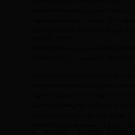
详细解释雪案萤窗xuě àn yíng chuāng同“雪窗萤几”。
详细解释雪窗萤火xuě chuāng yíng huǒ同“雪窗萤几”。
详细解释囊萤积雪náng yíng jī xuě囊萤：晋
详细解释集萤映雪jí yíng yìng xuě集萤：晋
容家境贫穷，勤学苦读。
详细解释照萤映雪zhào yíng yìng xuě利用萤火
详细解释积雪囊萤jī xuě náng yíng积雪：南
读。
详细解释雪天萤席xuě tiān yíng xí比喻不分寒暑，刻苦
详细解释雪牖萤窗xuě yǒu yíng chuāng雪
详细解释萤灯雪屋yíng dēng xuě wū指勤学苦读。同“
详细解释囊萤照书náng yíng zhào shū囊萤：把
详细解释囊萤照读náng yíng zhào shū用口袋装
详细解释雪窗萤几xuě chuāng yíng jǐ《文选·
书。”《晋书·车胤传》：“家贫不常得油，夏月则练囊盛