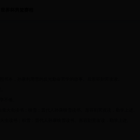
世界杯男篮赛程
装萤火虫来照书本，孙康利用雪的反光勤奋苦学的故事。后形容刻苦攻读。
实。
，苦学不倦。
代人车胤收集萤火虫读书；映雪：晋代人孙康映雪读书。形容刻苦攻读，勤学上进。
车胤收集萤火虫读书；积雪：晋代人孙康映雪读书。形容刻苦攻读，勤学上进。