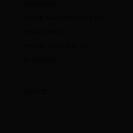
智学网成绩查询入口
国际电话区号--各国或地区电话国际区号对照表
形
四级英语培训班多少钱
miRNA杂谈：你所不知道的miRNA
婚礼邀请词该怎么写
友情链接