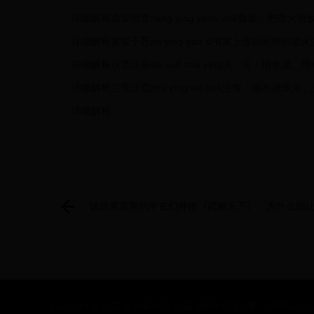
详细解释囊萤照雪náng yíng zhào xuě囊萤：把
详细解释案萤干死àn yíng gān sǐ书案上借以照
详细解释沃雪注萤wò xuě zhù yíng沃、注：用水
详细解释注萤沃雪zhù yíng wò xuě注萤：用水浇
详细解释
说说蚕茧里的牛玄幻神作《武极天下》，为什么能
者恋恋不
Copyright © 2022 世界杯时间_南美洲世界杯预选赛 - 1797hao.com Al