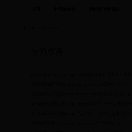
首页
世界杯对阵
鹿晗解说世界杯
首页
>>
世界杯对阵
萤的成语
囊萤映雪náng yíng yìng xuě原是车胤用口袋
详细解释萤窗雪案yíng chuāng xuě àn为勤学苦读的典
详细解释映雪囊萤yìng xuě náng yíng形容夜以继日
详细解释聚萤映雪jù yíng yìng xuě聚萤：晋
详细解释聚萤积雪jù yíng jī xuě聚萤：晋代人
详细解释雪案萤灯xuě àn yíng dēng同“雪窗萤几”。