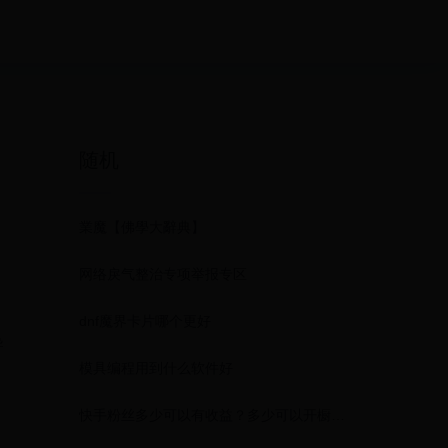
随机
業魔【佛學大辭典】
网络戾气整治专项举报专区
dnf魔界卡片哪个更好
导
模具编程用到什么软件好
快手粉丝多少可以有收益？多少可以开橱窗？