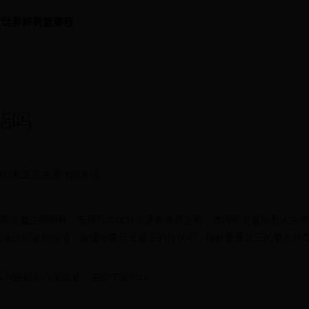
世界杯男篮赛程
侣吗
琪拉和亚瑟关系详细介绍。
，而是魔法师梅林，安琪拉本体对亚瑟有倾慕之情，体内的灵魂则是大法师
无法抗拒这种深情。依据中世纪亚瑟王的传说中，梅林是亚瑟王的挚友和
客与亚瑟的心灵战警。证明了这对cp。