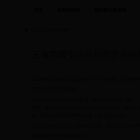
首页
世界杯对阵
鹿晗解说世界杯
首页
>>
世界杯男篮赛程
王者荣耀安琪拉和亚瑟是情
王者荣耀安琪拉和亚瑟是情侣吗？下面请看王者荣耀安
安琪拉和亚瑟关系解析
安琪拉被法术强大的巫师附身，她身体住的不是“御姐”
梅林。这幅身体的主人安琪拉非常喜欢亚瑟的，梅林也
师，安琪拉还肩负着重要的任务，必须辅佐亚瑟王。
之后官方为两人出了一套情侣cp皮肤。安琪拉的心灵骇
更多精彩资讯关注快吧游戏~