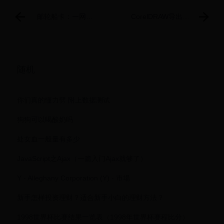
邮轮船卡：一网打
CorelDRAW导出为
尽六大功能，助您
PDF格式的方法教
畅游无忧！
程
随机
你们真的懂力劈 附上数据测试
狗狗可以喝酸奶吗
处女血一般量有多少
JavaScript之Ajax（一篇入门Ajax就够了）
Y - Alleghany Corporation (Y) - 市場
新手怎样投资理财？适合新手小白的理财方法？
1998世界杯比赛结果一览表（1998年世界杯赛程比分）