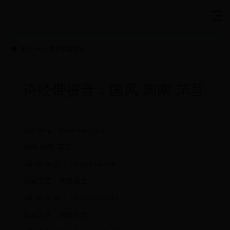
首页
>>
世界杯男篮赛程
诗经带拼音：国风·周南·芣苢
guó fēng · zhōu nán ·fú yǐ
国风·周南·芣苢
cǎi cǎi fú yǐ ， bó yán cǎi zhī 。
采采芣苢，薄言采之。
cǎi cǎi fú yǐ ， bó yán yǒu zhī 。
采采芣苢，薄言有之。