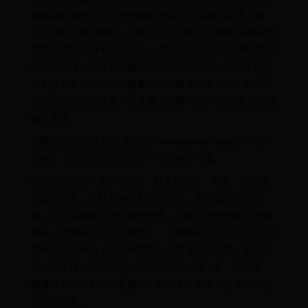
身体虚弱;此外，古人也的确将薏苡与生育联系起来，除
《王会解》的记载外，还有王充《论衡》收录的“禹母吞薏
苡而生禹”的故事作为佐证——尽管王充对这个故事的真实
性加以质疑，但将之理解为神话亦未尝不可。结合诗歌的
历史性和文学性，可以想象妇女们集体采集芣苢，兴高采
烈地边唱边采的场景：这才是《周南·芣苢》的民谣文化精
髓之所在。
注释出处[请记住我们 国学梦 www.guoxuemeng.com]⑴
周南：《诗经》十五国风之一，今存十一篇。
⑵芣(fú)苢(yǐ)：又作“芣苡”，野生植物名，可食。毛传认
为是车前草，其叶和种子都可以入药，有明显的利尿作
用，并且其穗状花序结籽特别多，可能与当时的多子信仰
有关。这种说法与《山海经》、《逸周书·王会》以及《说
文解字》相矛盾，但得到郭璞、王基等人的支持，宋代朱
熹《诗集传》亦采此说。近现代学者如闻一多、宋湛庆、
游修龄等则认为芣苢是薏苡，可以人工栽培，其果实去壳
后即薏仁米。