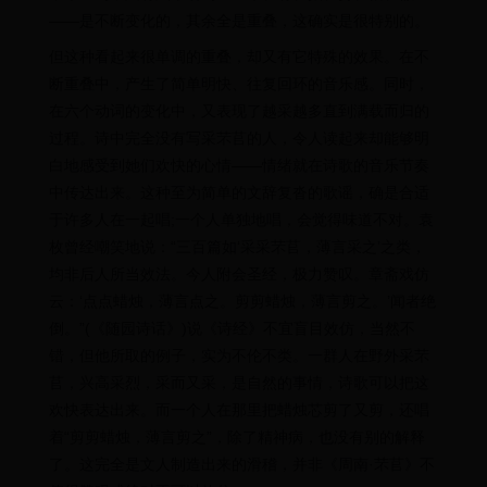
——是不断变化的，其余全是重叠，这确实是很特别的。
但这种看起来很单调的重叠，却又有它特殊的效果。在不
断重叠中，产生了简单明快、往复回环的音乐感。同时，
在六个动词的变化中，又表现了越采越多直到满载而归的
过程。诗中完全没有写采芣苢的人，令人读起来却能够明
白地感受到她们欢快的心情——情绪就在诗歌的音乐节奏
中传达出来。这种至为简单的文辞复沓的歌谣，确是合适
于许多人在一起唱;一个人单独地唱，会觉得味道不对。袁
枚曾经嘲笑地说：“三百篇如‘采采芣苢，薄言采之’之类，
均非后人所当效法。今人附会圣经，极力赞叹。章斋戏仿
云：‘点点蜡烛，薄言点之。剪剪蜡烛，薄言剪之。’闻者绝
倒。”(《随园诗话》)说《诗经》不宜盲目效仿，当然不
错，但他所取的例子，实为不伦不类。一群人在野外采芣
苢，兴高采烈，采而又采，是自然的事情，诗歌可以把这
欢快表达出来。而一个人在那里把蜡烛芯剪了又剪，还唱
着“剪剪蜡烛，薄言剪之”，除了精神病，也没有别的解释
了。这完全是文人制造出来的滑稽，并非《周南·芣苢》不