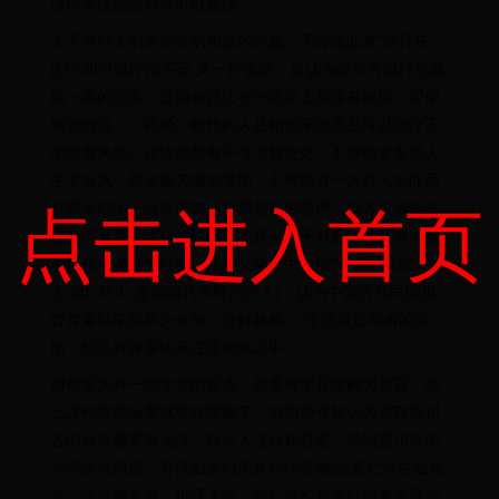
值得赞叹或绝对不可以效仿。
关于当时人们采芣苢的用处的问题，毛传说此草“宜怀任
(妊)”即可以疗治不孕;又一种说法，是认为此草可以疗治麻
风一类的恶疾。这两种说法在中医学上都没有根据。即便
勉强地说，《诗经》时代的人是相信车前草是可以治疗不
孕或麻风的。这诗仍然有不可理解之处：不孕或者家里人
生了麻风，都是极苦恼的事情，不可能有一大群人为此而
兴高采烈地一边采车前一边唱着歌的道理。拿方玉润所推
点击进入首页
想的情景来看这样的解释，尤其觉得不对劲。故又有人参
考清代学者郝懿行在《尔雅义疏》中所说“野人亦煮啖
之”(此“野人”是指清代乡野的穷人)，认为中国古代民间也
曾普遍以车前草为食物，并解释称：“生活虽是艰难的事
情，却总有许多快乐在这艰难之中。”
但根据另外一些学者的观点，如果将芣苢理解为薏苡，那
么这种欢快场景就更好理解了。例如游修龄认为薏苡或川
谷的外表都富有光泽，很引人注目和喜爱，特别是川谷的
外壳含珐琅质，可供妇女们采来制作装饰品;薏仁米白如糯
米，除作粮食外，也还入药，薏仁米和糯米红枣煮粥可治