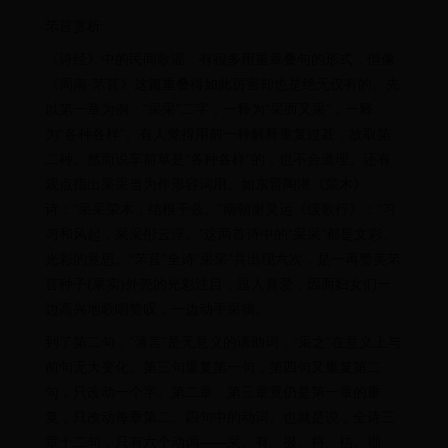
芣苢赏析
《诗经》中的民间歌谣，有很多用重章叠句的形式，但像
《周南·芣苢》这篇重叠得如此厉害却也是绝无仅有的。先
以第一章为例：“采采”二字，一释为“采而又采”，一释
为“各种各样”。有人觉得用前一种解释重复过甚，故取第
二种。然而说车前草是“各种各样”的，也不合道理。还有
观点指出采采当为作形容词用。如东晋陶潜《荣木》
诗：“采采荣木，结根于兹。”南朝谢灵运《缓歌行》：“习
习和风起，采采彤云浮。”这两首诗中的“采采”都是文彩、
光彩的意思。“芣苢”全诗“采采”共出现六次，是一再赞美芣
苢种子(果实)外売的光彩注目，逗人喜爱，因而妇女们一
边高兴地歌唱赞叹，一边动手采摘。
到了第二句，“薄言”是无意义的语助词，“采之”在意义上与
前句无大变化。第三句重复第一句，第四句又重复第二
句，只改动一个字。第二章、第三章竟仍是第一章的重
复，只改动每章第二、四句中的动词。也就是说，全诗三
章十二句，只有六个动词——采、有、掇、捋、袺、襭