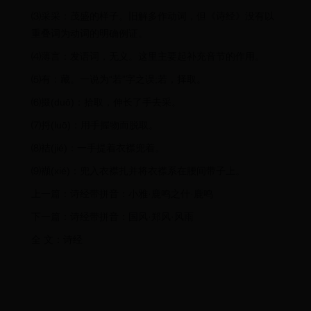
⑶采采：茂盛的样子。旧解多作动词，但《诗经》没有以
重叠词为动词的明确例证。
⑷薄言：发语词，无义。这里主要起补充音节的作用。
⑸有：藏。一说为“若”字之误;若，择取。
⑹掇(duō)：拾取，伸长了手去采。
⑺捋(luō)：用手握物而脱取。
⑻袺(jié)：一手提着衣襟兜着。
⑼襭(xié)：兜入衣襟扎并将衣襟系在腰间带子上。
上一篇：诗经带拼音：小雅·鹿鸣之什·鹿鸣
下一篇：诗经带拼音：国风·郑风·风雨
全 文：诗经