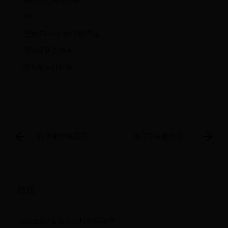
福伦达镜头排行榜
20
理光(Ricoh) 共12款产品
理光最新款镜头
理光镜头排行榜
30周年经典回顾：
伯尼手表是什么品
最适合入坑的《传
牌 BERNY手表怎
说》系列游戏Top
么样
10
随机
excel2007表格怎么加密码保护