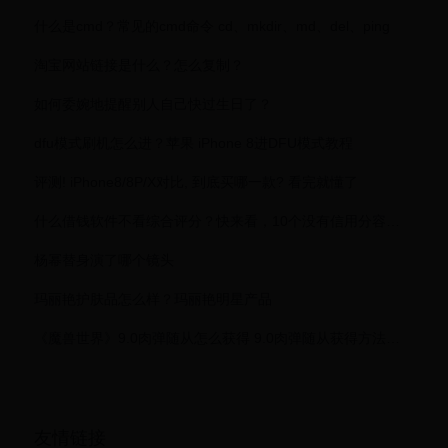
什么是cmd？常见的cmd命令 cd、mkdir、md、del、ping
淘宝网站链接是什么？怎么复制？
如何委婉地提醒别人自己快过生日了？
dfu模式刷机怎么进？苹果 iPhone 8进DFU模式教程
评测! iPhone8/8P/X对比, 到底买哪一款? 看完就懂了
什么借钱软件不看综合评分？快来看，10个没有信用分容易通过的借款平台
杨幂替身演了哪个镜头
玛丽艳护肤品怎么样？玛丽艳明星产品
《魔兽世界》9.0肉弹随从怎么获得 9.0肉弹随从获得方法分享
友情链接