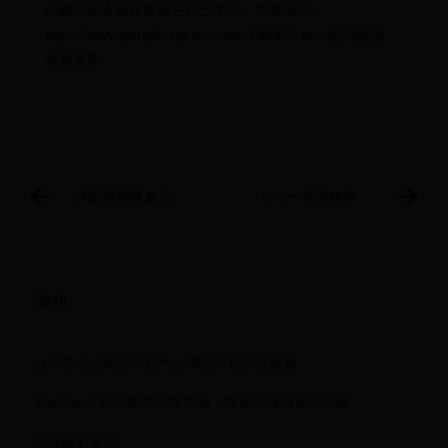
让数据安全始终掌握在自己手中。文章来源：
https://www.gangfuling.com/seo/196917.html返回搜狐，
查看更多
摔跤擦伤破皮怎么
vivo一年营收多少
处理
vivo2024年营收和
利润
随机
yy语音怎么绑定手机? yy绑定手机方法图解
iPad Air 2 震动模式设置指南：静音与振动调节详解
精液能射多远