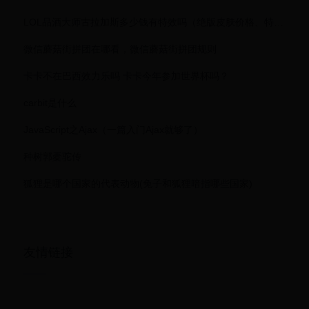
LOL品酒大师古拉加斯多少钱有特效吗（绝版皮肤价格、特效）
微信蘑菇街拼团在哪看，微信蘑菇街拼团规则
卡卡不在巴西效力乐吗 卡卡今年参加世界杯吗？
carbit是什么
JavaScript之Ajax（一篇入门Ajax就够了）
种树郭橐驼传
狐狸是哪个国家的代表动物(兔子和狐狸暗指哪些国家)
友情链接