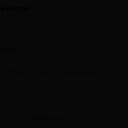
世界杯男篮赛程
5法国
赛，阿根廷对阵法国。双方跌宕起伏，在120分钟内战成3-3平。在点球大战
。
何使
苹果6手机频繁卡机
用？