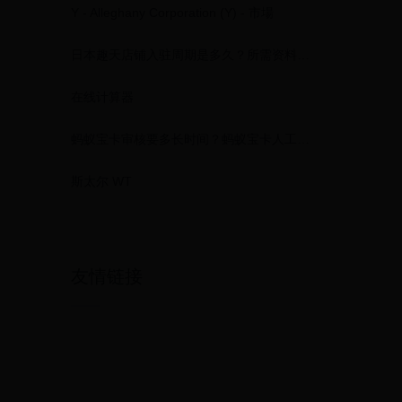
Y - Alleghany Corporation (Y) - 市場
日本趣天店铺入驻周期是多久？所需资料准备详解！
在线计算器
蚂蚁宝卡审核要多长时间？蚂蚁宝卡人工审核时间
斯太尔 WT
友情链接