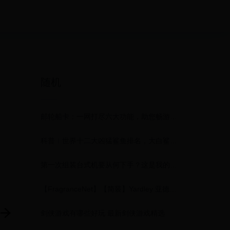
随机
邮轮船卡：一网打尽六大功能，助您畅游无忧！
科普︱世界十二大凶猛鲨鱼排名，大白鲨竟然仅排第二！
第一次组装台式机要从何下手？这是我的经验与推荐
【FragranceNet】【简装】Yardley 亚德利 英伦玫瑰女士淡香水 EDT 125ml (新包装) （白盒或无盖）【FN中文官网 美国知名香水香氛网站 海外直邮】
剑侠游戏有哪些好玩 最新剑侠游戏精选