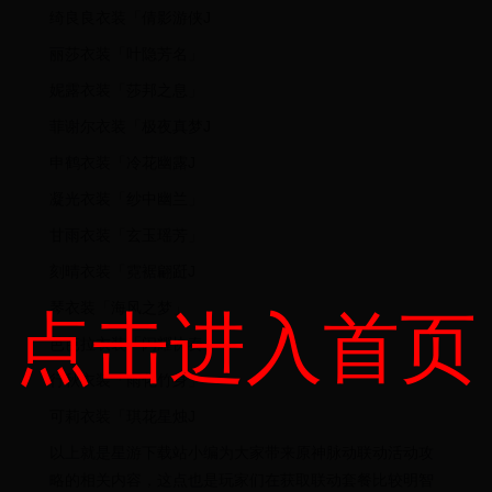
绮良良衣装「倩影游侠J
丽莎衣装「叶隐芳名」
妮露衣装「莎邦之息」
菲谢尔衣装「极夜真梦J
申鹤衣装「冷花幽露J
凝光衣装「纱中幽兰」
甘雨衣装「玄玉瑶芳」
刻晴衣装「霓裾翩跹J
琴衣装「海风之梦」
点击进入首页
芭芭拉衣装「闪耀协奏」
行秋衣装「雨化竹身」
可莉衣装「琪花星烛J
以上就是星游下载站小编为大家带来原神脉动联动活动攻
略的相关内容，这点也是玩家们在获取联动套餐比较明智