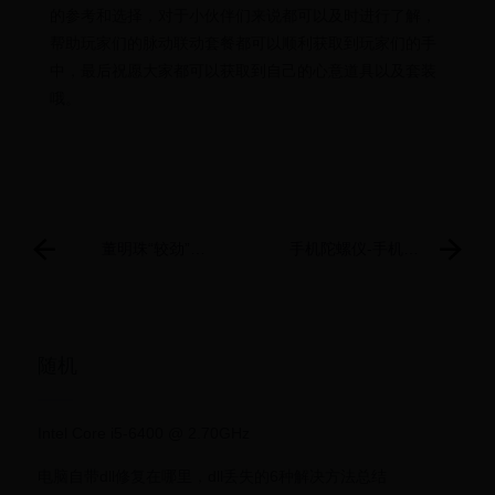
的参考和选择，对于小伙伴们来说都可以及时进行了解，
帮助玩家们的脉动联动套餐都可以顺利获取到玩家们的手
中，最后祝愿大家都可以获取到自己的心意道具以及套装
哦。
董明珠“较劲”雷
手机陀螺仪-手机陀
军，造车之心不死
螺仪技术及其在智
能手机中的应用
随机
Intel Core i5-6400 @ 2.70GHz
电脑自带dll修复在哪里，dll丢失的6种解决方法总结