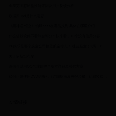
金泰克固态硬盘性能评测及用户反馈分析
数据库upd是什么意思
《黑神话 悟空》蝜蝂boss在哪能找到 具体在哪里介绍
什么借钱软件不看综合评分？快来看，10个没有信用分容易通过的借款平台
B6娱乐是哪个航空公司捷蓝航空标志！ 捷蓝航空 (代号：B6主管：66330953)总部设于美国纽约市，捷蓝航空最大的枢纽亦设于纽约肯尼迪国际机场。 捷蓝航空...
关于伊斯坦布尔
微信可以用QQ号注册吗？版本详解及替代方案
如何正确使用DVD刻录机（详细指南及关键步骤，助您轻松刻录光盘）
友情链接