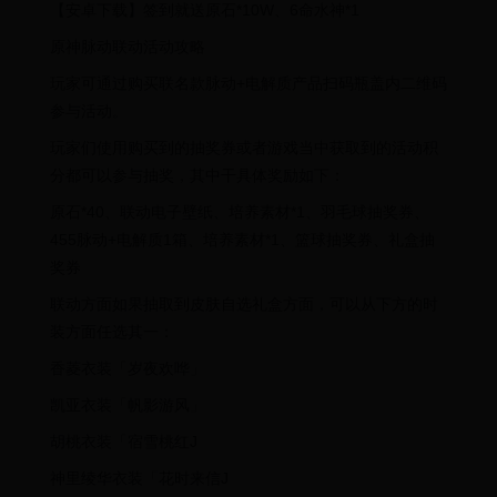
【安卓下载】签到就送原石*10W、6命水神*1
原神脉动联动活动攻略
玩家可通过购买联名款脉动+电解质产品扫码瓶盖内二维码
参与活动。
玩家们使用购买到的抽奖券或者游戏当中获取到的活动积
分都可以参与抽奖，其中干具体奖励如下：
原石*40、联动电子壁纸、培养素材*1、羽毛球抽奖券、
455脉动+电解质1箱、培养素材*1、篮球抽奖券、礼盒抽
奖券
联动方面如果抽取到皮肤自选礼盒方面，可以从下方的时
装方面任选其一：
香菱衣装「岁夜欢哗」
凯亚衣装「帆影游风」
胡桃衣装「宿雪桃红J
神里绫华衣装「花时来信J