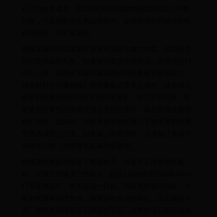
行动力恢复道具；而128元档位的魔物制裁礼包适合中氪
玩家，可直接解锁金色品质部件。直接使用钻石抽奖的性
价比最低，应尽量避免。
猎魔装备的养成需要平衡材料消耗与属性增益。初期应优
先打造武器和头盔，前者提供直接伤害加成，后者提升行
动力上限，这两件装备的基础属性对猎魔效率影响最大。
锻造材料中的魔能核心和猎魔徽记需重点囤积，建议通过
研发科技魔物研究III提升材料掉落率。对于平民玩家，将
装备升至紫色品质即可满足大部分需求，金色升级仅推荐
核心部件，如武器。研发系统中的猎魔行军速度和初始怒
气值必须优先点满，前者减少时间损耗，后者能让英雄开
局释放大招，间接降低装备强度需求。
猎魔装的终极价值在于套装效果。当集齐五件金色装备
时，可激活猎魔者之怒套装，提供110%伤害加成和100%
行军速度提升。要实现这一目标，需采用阶梯式强化：先
集中资源将单件升金，再逐步补全其他部位。宝石镶嵌方
面，推荐使用连环宝石和强攻宝石，这两种宝石的实战收