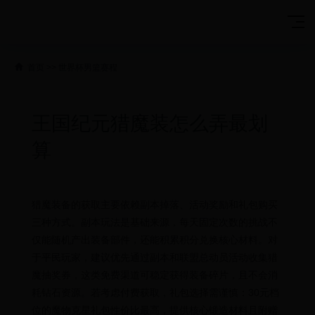
首页
>>
世界杯男篮赛程
王国纪元猎魔装怎么弄最划
算
猎魔装备的获取主要依赖副本掉落、活动奖励和礼包购买
三种方式。副本玩法是基础来源，每天固定次数的挑战不
仅能随机产出装备部件，还能积累积分兑换核心材料。对
于平民玩家，建议优先通过副本和联盟总动员活动收集猎
魔抽奖券，这类免费渠道可稳定获得装备碎片，且不会消
耗钻石资源。若考虑付费获取，礼包选择需谨慎：30元档
位的魔物克星礼包性价比最高，提供核心锻造材料且附赠