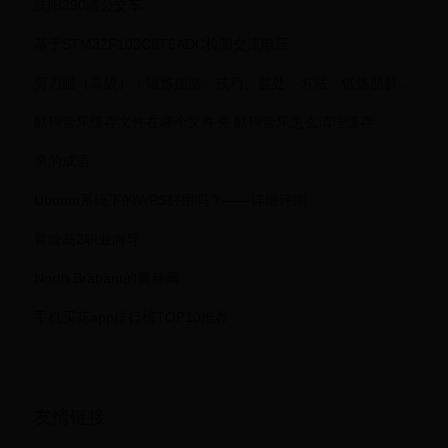
沈阳290路公交车
基于STM32F103C8T6ADC检测交流电压
剪刀腿（高级）：锻炼指南、技巧、益处、方法、锻炼肌群、贴士与技巧
酷狗音乐缓存文件在哪个文件夹 酷狗音乐怎么清理缓存
泉的成语
Ubuntu系统下的WPS好用吗？——详细评测
冒险岛2职业向导
North Brabant的費赫爾
手机买花app排行榜TOP10推荐
友情链接