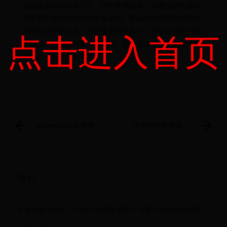
益远超基础攻击类宝石。对于零氪玩家，可通过契约魔物·
布莱斯的被动技能弥补装备缺陷，其迅捷狩猎技能可提供
30%行军速度加成，与猎魔装形成互补。通过合理规划副
点击进入首页
本挑战、活动参与和礼包采购，即使是微氪玩家也能在3-4
个月内完成金色套装的搭建。
iphone5s原装电池
微信里的微粒贷,到
底值不值得用?一篇
掏心窝的实测解析
随机
京东快递员这份工作适合长期从事吗？其晋升空间又如何呢？京东快递员能长期干吗？3年当站长、5年升总监，月入过万不是梦！